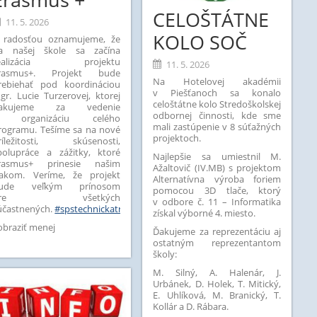
CELOŠTÁTNE
11. 5. 2026
KOLO SOČ
 radosťou oznamujeme, že
a našej škole sa začína
ealizácia projektu
11. 5. 2026
rasmus+.
Projekt bude
Na Hotelovej akadémii
rebiehať pod koordináciou
v Piešťanoch sa konalo
gr. Lucie Turzerovej, ktorej
celoštátne kolo Stredoškolskej
akujeme za vedenie
odbornej činnosti, kde sme
 organizáciu celého
mali zastúpenie v 8 súťažných
rogramu.
Tešíme sa na nové
projektoch.
ríležitosti, skúsenosti,
polupráce a zážitky, ktoré
Najlepšie sa umiestnil M.
rasmus+ prinesie našim
Ažaltovič (IV.MB) s projektom
iakom. Veríme, že projekt
Alternatívna výroba foriem
ude veľkým prínosom
pomocou 3D tlače, ktorý
pre všetkých
v odbore č. 11 – Informatika
účastnených.
#spstechnickatrnava
#vzdelavanie
#mobilita
#ErasmusPlus
#E
získal výborné 4. miesto.
obraziť menej
Ďakujeme za reprezentáciu aj
ostatným reprezentantom
školy:
M. Silný, A. Halenár, J.
Urbánek, D. Holek, T. Mitický,
E. Uhlíková, M. Branický, T.
Kollár a D. Rábara.