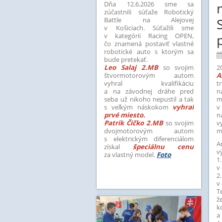
Dňa 12.6.2026 sme sa
zúčastnili súťaže Robotický
Battle na Alejovej
v Košiciach.
Súťažili sme
v kategórii Racing OPEN,
čo znamená postaviť vlastné
robotické auto s ktorým sa
bude pretekať.
Leo Salaj 2.MB
so svojim
2
štvormotorovým autom
A
vyhral kvalifikáciu
t
a na závodnej dráhe pred
seba už nikoho nepustil a tak
m
s veľkým náskokom
vyhral
v
prvé miesto.
n
Patrik Čičko 2.MB
so svojim
v
dvojmotorovým autom
m
s elektrickým diferenciálom
A
získal
špeciálnu cenu
v
za vlastný model.
Foto
1
v
2
v
T
ž
k
a