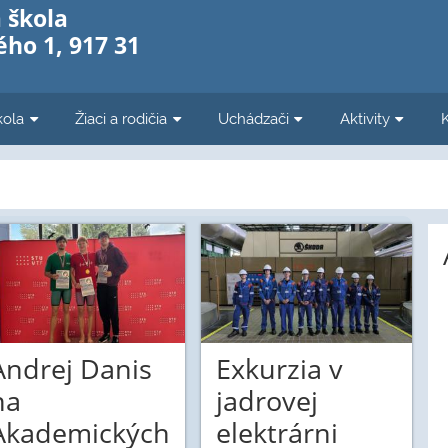
 škola
ho 1, 917 31
kola
Žiaci a rodičia
Uchádzači
Aktivity
Andrej Danis
Exkurzia v
na
jadrovej
Akademických
elektrárni