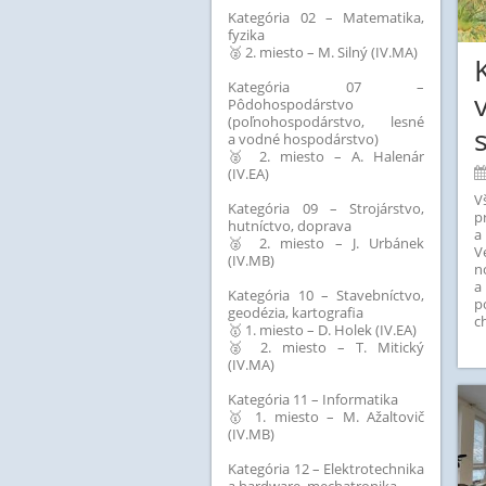
Kategória 02 – Matematika,
fyzika
🥈 2. miesto – M. Silný (IV.MA)
Kategória 07 –
Pôdohospodárstvo
(poľnohospodárstvo, lesné
a vodné hospodárstvo)
🥈 2. miesto – A. Halenár
(IV.EA)
V
Kategória 09 – Strojárstvo,
p
hutníctvo, doprava
a
🥈 2. miesto – J. Urbánek
V
(IV.MB)
n
a
Kategória 10 – Stavebníctvo,
p
geodézia, kartografia
c
🥇 1. miesto – D. Holek (IV.EA)
🥈 2. miesto – T. Mitický
(IV.MA)
Kategória 11 – Informatika
🥇 1. miesto – M. Ažaltovič
(IV.MB)
Kategória 12 – Elektrotechnika
a hardware, mechatronika