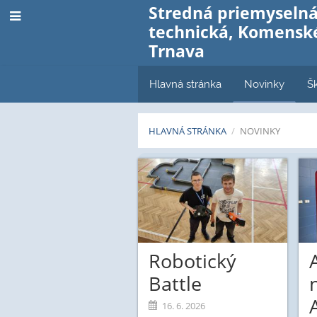
Stredná priemyselná
technická, Komenské
Trnava
Hlavná stránka
Novinky
Š
HLAVNÁ STRÁNKA
/
NOVINKY
Novinky
Robotický
Battle
16. 6. 2026