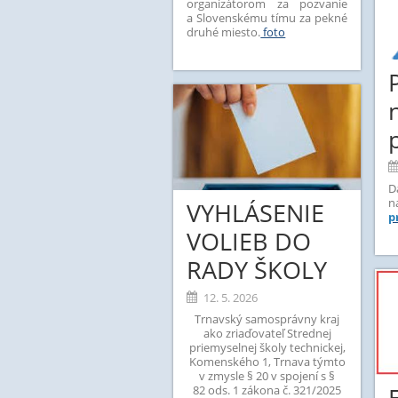
organizátorom za pozvanie
a Slovenskému tímu za pekné
druhé miesto.
foto
D
VYHLÁSENIE
p
VOLIEB DO
RADY ŠKOLY
12. 5. 2026
Trnavský samosprávny kraj
ako zriaďovateľ Strednej
priemyselnej školy technickej,
Komenského 1, Trnava týmto
v zmysle § 20 v spojení s §
82 ods. 1 zákona č. 321/2025