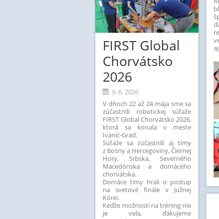
A
b
š
ď
r
v
FIRST Global
a
Chorvátsko
2026
9. 6. 2026
V dňoch 22 až 24 mája sme sa
zúčastnili robotickej súťaže
FIRST Global Chorvátsko 2026,
ktorá sa konala v meste
Ivanić-Grad.
Súťaže sa zúčastnili aj tímy
z Bosny a Hercegoviny, Čiernej
Hory, Srbska, Severného
Macedónska a domáceho
chorvátska.
Domáce tímy hrali o postup
na svetové finále v Južnej
Kórei.
Keďže možností na tréning nie
je veľa, ďakujeme