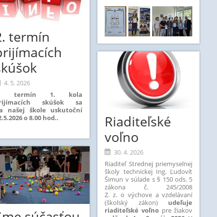
2. termín
prijímacích
skúšok
4. 5. 2026
. termín 1. kola
rijímacích skúšok sa
a našej škole uskutoční
Riaditeľské
2.5.2026 o 8.00 hod..
voľno
30. 4. 2026
Riaditeľ Strednej priemyselnej
školy technickej Ing. Ľudovít
Šimun
v
súlade s § 150 ods. 5
zákona č. 245/2008
Z. z. o výchove a vzdelávaní
(školský zákon)
udeľuje
riaditeľské voľno
pre žiakov
Sme súčasťou