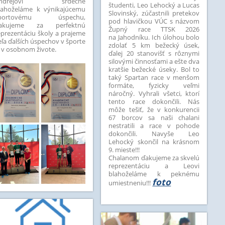
ndrejovi srdečne
študenti, Leo Lehocký a Lucas
lahoželáme k výnikajúcemu
Slovinský, zúčastnili pretekov
portovému úspechu,
pod hlavičkou VÚC s názvom
akujeme za perfektnú
Župný race TTSK 2026
eprezentáciu školy a prajeme
na Jahodníku. Ich úlohou bolo
eľa ďalších úspechov v športe
zdolať 5 km bežecký úsek,
j v osobnom živote.
ďalej 20 stanovišť s rôznymi
silovými činnosťami a ešte dva
kratšie bežecké úseky. Bol to
taký Spartan race v menšom
formáte, fyzicky veľmi
náročný. Vyhrali všetci, ktorí
tento race dokončili. Nás
môže tešiť, že v konkurencii
67 borcov sa naši chalani
nestratili a race v pohode
dokončili. Navyše Leo
Lehocký skončil na krásnom
9. mieste!!!
Chalanom ďakujeme za skvelú
reprezentáciu a Leovi
blahoželáme k peknému
foto
umiestneniu!!!