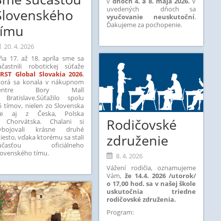
v
dňoch 4. a 8. mája 2026.
V
uvedených dňoch sa
Slovenského
vyučovanie neuskutoční
.
Ďakujeme za pochopenie.
tímu
20. 4. 2026
ňa 17. až 18. apríla sme sa
účastnili robotickej súťaže
IRST Global Slovakia 2026
,
torá sa konala v nákupnom
centre Bory Mall
 Bratislave.
Súťažilo spolu
5 tímov, nielen zo Slovenska
le aj z Česka, Polska
Rodičovské
 Chorvátska.
Chalani si
ybojovali krásne druhé
združenie
iesto, vďaka ktorému sa stali
účasťou oficiálneho
lovenského tímu.
8. 4. 2026
Vážení rodičia, oznamujeme
Vám,
že 14.4. 2026 /utorok/
o 17,00 hod. sa v našej škole
uskutočnia triedne
rodičovské združenia.
Program: