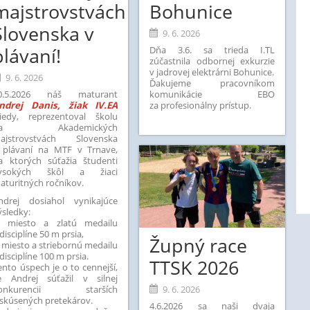
majstrovstvách
Bohunice
Slovenska v
9. 6. 2026
plávaní!
Dňa 3.6. sa trieda I.TL
zúčastnila odbornej exkurzie
v jadrovej elektrárni Bohunice.
9. 6. 2026
Ďakujeme pracovníkom
0.5.2026 náš maturant
komunikácie EBO
ndrej Danis, žiak IV.EA
za profesionálny prístup
.
riedy, reprezentoval školu
na Akademických
ajstrovstvách Slovenska
 plávaní na MTF v Trnave,
a ktorých súťažia študenti
ysokých škôl a žiaci
aturitných ročníkov.
ndrej dosiahol vynikajúce
ýsledky:
. miesto a zlatú medailu
 disciplíne 50 m prsia,
Župný race
. miesto a striebornú medailu
 disciplíne 100 m prsia.
TTSK 2026
ento úspech je o to cennejší,
e Andrej súťažil v silnej
onkurencii starších
9. 6. 2026
 skúsených pretekárov.
4.6.2026 sa naši dvaja