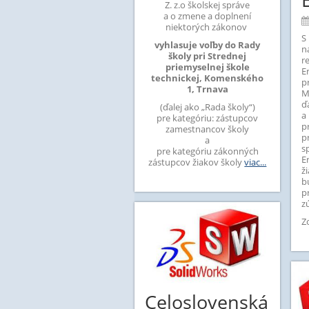
Z. z.o školskej správe
a o zmene a doplnení
niektorých zákonov
S
vyhlasuje voľby do Rady
n
školy
pri Strednej
r
priemyselnej škole
E
technickej, Komenského
p
1, Trnava
M
ď
(ďalej ako „Rada školy“)
a
pre kategóriu: zástupcov
p
zamestnancov školy
p
a
s
pre kategóriu zákonných
E
zástupcov žiakov školy
viac...
ž
b
z
Z
Celoslovenská