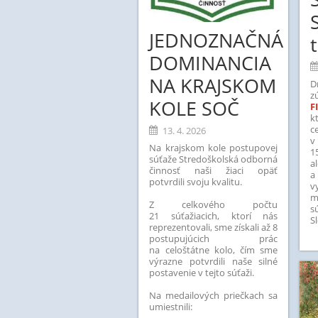
JEDNOZNAČNÁ
DOMINANCIA
NA KRAJSKOM
D
z
KOLE SOČ
F
k
13. 4. 2026
v
Na krajskom kole postupovej
1
súťaže Stredoškolská odborná
a
činnosť naši žiaci opäť
a
potvrdili svoju kvalitu.
v
m
Z celkového počtu
s
21 súťažiacich, ktorí nás
S
reprezentovali, sme získali až 8
postupujúcich prác
na celoštátne kolo, čím sme
výrazne potvrdili naše silné
postavenie v tejto súťaži.
Na medailových priečkach sa
umiestnili: