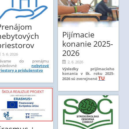
Prenájom
Pijímacie
nebytových
konanie 2025-
priestorov
2026
5. 6. 2026
ávame do prenájmu
2. 6. 2026
nasledovné
nebytové
Výsledky prijímacieho
riestory a príslušenstvo
konania v šk. roku 2025-
TU
2026 sú zverejnené
Erasmus +