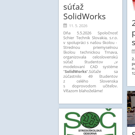
súťaž
SolidWorks
11. 5. 2026
Dňa 5.5.2026 Spoločnosť
Schier Technik Slovakia, s.r.o.
v spolupráci s našou školou -
Strednou priemyselnou
školou technickou Trnava,
organizovala celoslovenskú
2
súťaž študentov „v
p
modelovaní CAD systéme
n
"
SolidWorks
“.Súťaže sa
1
zúčastnilo 49 študentov
z celého Slovenska
s doprovodom učiteľov.
Víťazom blahoželáme!