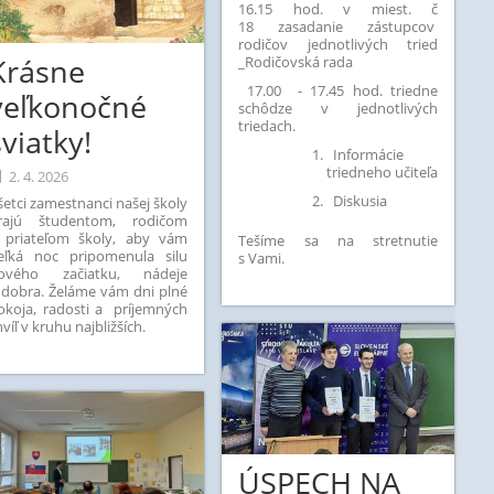
16.15 hod. v miest. č
18 zasadanie zástupcov
rodičov jednotlivých tried
Krásne
_Rodičovská rada
17.00 - 17.45 hod. triedne
veľkonočné
schôdze v jednotlivých
triedach.
sviatky!
Informácie
triedneho učiteľa
2. 4. 2026
Diskusia
šetci zamestnanci našej školy
rajú študentom, rodičom
 priateľom školy, aby vám
Tešíme sa na stretnutie
eľká noc pripomenula silu
s Vami.
ového začiatku, nádeje
 dobra. Želáme vám dni plné
okoja, radosti a príjemných
hvíľ v kruhu najbližších.
ÚSPECH NA