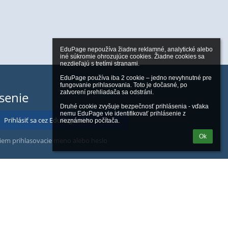
EduPage nepoužíva žiadne reklamné, analytické alebo 
iné súkromie ohrozujúce cookies. Žiadne cookies sa 
nezdieľajú s tretími stranami.

EduPage používa iba 2 cookie – jedno nevyhnutné pre 
fungovanie prihlasovania. Toto je dočasné, po 
zatvorení prehliadača sa odstráni.

ásenie
Druhé cookie zvyšuje bezpečnosť prihlásenia - vďaka 
nemu EduPage vie identifikovať prihlásenie z 
Prihlásiť sa cez EduPage účet
neznámeho počítača.
Ok
iem prihlasovacie meno alebo heslo