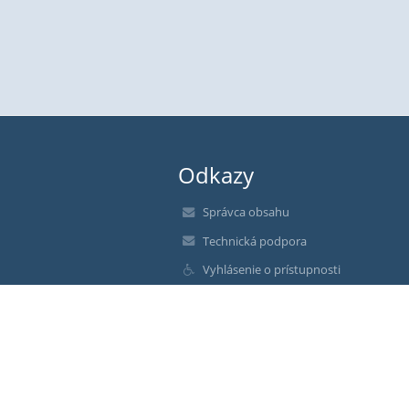
Odkazy
Správca obsahu
Technická podpora
Vyhlásenie o prístupnosti
Právne informácie
Zásady ochrany osobných údajov
Údaje o prevádzkovateľovi
Mapa stránok