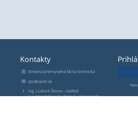
Kontakty
Prihl
Stredná priemyselná škola technická
sps@spstt.sk
Nev
Ing. Ľudovít Šimun - riaditeľ
Ing. Magdaléna Gajdulová - zástupkyňa
riaditeľa školy
Ing. Jana Čechovičová - zástupkyňa riaditeľa
školy
Mgr. Miriam Sládeková - sekretariát
spojovateľka: 033 590 35 33
sekretariát: 033 590 35 12