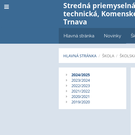
Stredná priemyselná
technická, Komenské
Trnava
Hlavná stránka
Novinky
Š
HLAVNÁ STRÁNKA
/
ŠKOLA
/
ŠKOLSK
Rada
2024/2025
2023/2024
rodičov
2022/2023
2021/2022
2020/2021
2019/2020