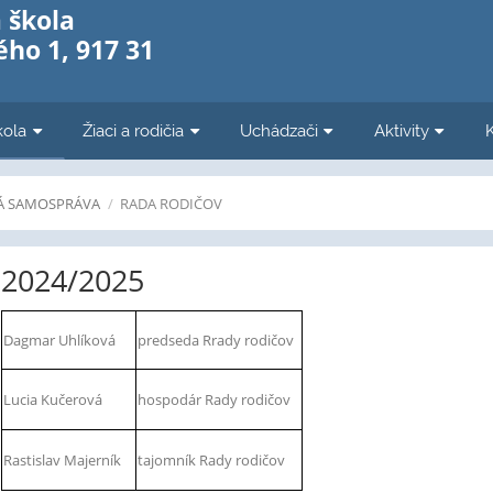
 škola
ho 1, 917 31
kola
Žiaci a rodičia
Uchádzači
Aktivity
Á SAMOSPRÁVA
/
RADA RODIČOV
2024/2025
Dagmar Uhlíková
predseda Rrady rodičov
Lucia Kučerová
hospodár Rady rodičov
Rastislav Majerník
tajomník Rady rodičov