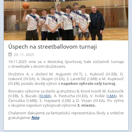
Úspech na streetballovom turnaji
20. 11. 2025
19.11.2025 sme sa v Mestskej športovej hale zúčastnili turnaja
v streetballe s dvomi družstvami.
Družstvo A, v zložení M. Augustín (IV.T), L. Kubovič (III.EB), O.
Izakovič (IV.EA), A. Skupin (II.EA), S. Landrišič (I.MB) a M. Kupkovič
(III.EB), podalo skvelý výkon a
napokon vyhralo celý turnaj
.
Rovnako výborne sa darilo aj družstvu B, ktoré tvorili M. Kubovčík
(II.EB), S. Bucalo (
III.MA
), A. Pastucha (III.EA), V. Kollár (
I.MA
), M.
Černuška (I.MB), S. Hayward (I.EB) a D. Vician (III.EA). Po výhre
v skupine napokon vybojovali výborné
3. miesto.
Chalanom ďakujeme za fantastickú reprezentáciu školy a srdečne
gratulujeme!
foto