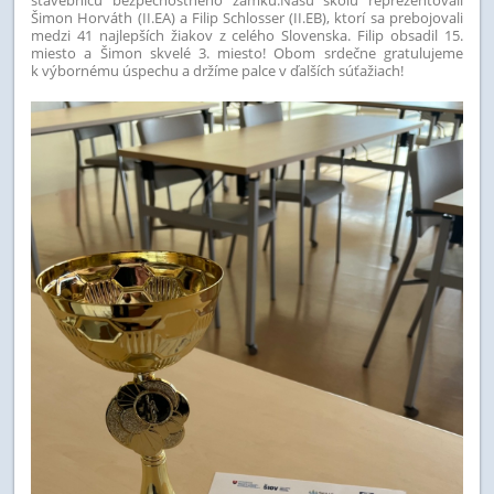
Šimon Horváth (II.EA) a Filip Schlosser (II.EB), ktorí sa prebojovali
medzi 41 najlepších žiakov z celého Slovenska. Filip obsadil 15.
miesto a Šimon skvelé 3. miesto!
Obom srdečne gratulujeme
k výbornému úspechu a držíme palce v ďalších súťažiach!