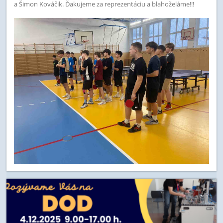
a Šimon Kováčik.
Ďakujeme za reprezentáciu a blahoželáme!!!