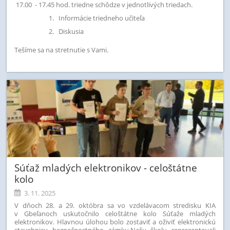
17.00 - 17.45 hod. triedne schôdze v jednotlivých triedach.
Informácie triedneho učiteľa
Diskusia
Tešíme sa na stretnutie s Vami.
Súťaž mladých elektronikov - celoštátne
kolo
3. 11. 2025
V dňoch 28. a 29. októbra sa vo vzdelávacom stredisku KIA
v Gbeľanoch uskutočnilo celoštátne kolo Súťaže mladých
elektronikov. Hlavnou úlohou bolo zostaviť a oživiť elektronickú
stavebnicu bezpečnostného zámku.
Našu školu reprezentovali