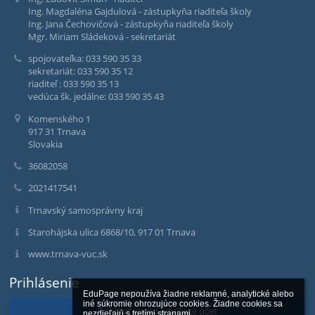
Ing. Magdaléna Gajdulová - zástupkyňa riaditeľa školy
Ing. Jana Čechovičová - zástupkyňa riaditeľa školy
Mgr. Miriam Sládeková - sekretariát
spojovateľka: 033 590 35 33
sekretariát: 033 590 35 12
riaditeľ : 033 590 35 13
vedúca šk. jedálne: 033 590 35 43
Komenského 1
917 31 Trnava
Slovakia
36082058
2021417541
Trnavský samosprávny kraj
Starohájska ulica 6868/10, 917 01 Trnava
www.trnava-vuc.sk
Prihlásenie
EduPage nepoužíva žiadne reklamné, analytické alebo 
iné súkromie ohrozujúce cookies. Žiadne cookies sa 
Prihlásiť sa cez EduPage účet
nezdieľajú s tretími stranami.
