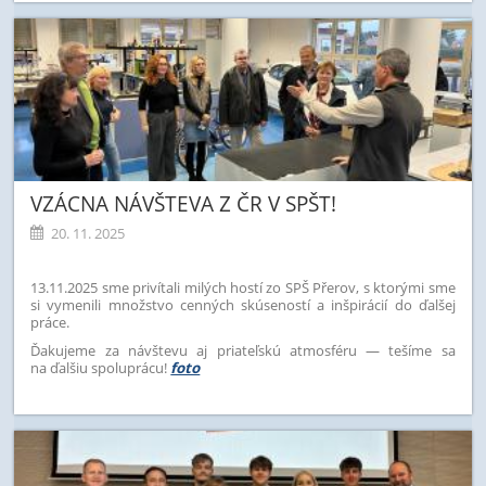
VZÁCNA NÁVŠTEVA Z ČR V SPŠT!
20. 11. 2025
13.11.2025 sme privítali milých hostí zo SPŠ Přerov, s ktorými sme
si vymenili množstvo cenných skúseností a inšpirácií do ďalšej
práce.
Ďakujeme za návštevu aj priateľskú atmosféru — tešíme sa
na ďalšiu spoluprácu!
foto