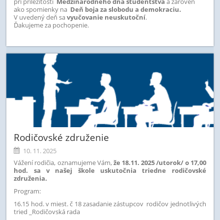
pri príležitosti
Medzinárodného dňa študentstva
a zároveň
ako spomienky na
Deň boja za slobodu a demokraciu.
V uvedený deň sa
vyučovanie neuskutoční
.
Ďakujeme za pochopenie.
Rodičovské združenie
10. 11. 2025
Vážení rodičia, oznamujeme Vám,
že 18.11. 2025 /utorok/ o 17,00
hod. sa v našej škole uskutočnia triedne rodičovské
združenia.
Program:
16.15 hod. v miest. č 18 zasadanie zástupcov rodičov jednotlivých
tried _Rodičovská rada