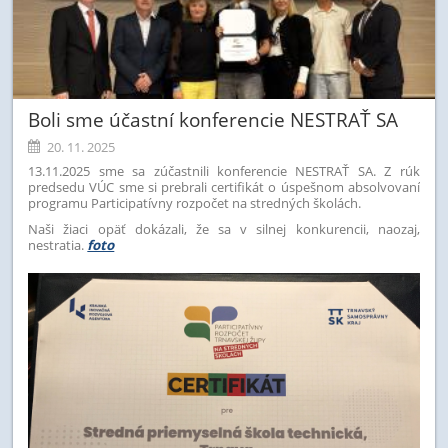
Boli sme účastní konferencie NESTRAŤ SA
20. 11. 2025
13.11.2025 sme sa zúčastnili konferencie NESTRAŤ SA. Z rúk
predsedu VÚC sme si prebrali certifikát o úspešnom absolvovaní
programu Participatívny
rozpočet na stredných školách.
Naši žiaci opäť dokázali, že sa v silnej konkurencii, naozaj,
nestratia.
foto