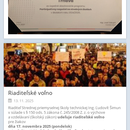
Riaditeľské voľno
13. 11. 2025
Riaditeľ Strednej priemyselnej školy technickej Ing. Ľudovít Šimun
v
súlade s § 150 ods. 5 zákona č. 245/2008 Z. z. o výchove
a vzdelávaní (školský zákon)
udeľuje riaditeľské voľno
pre žiakov
dňa 17. novembra 2025 (pondelok)