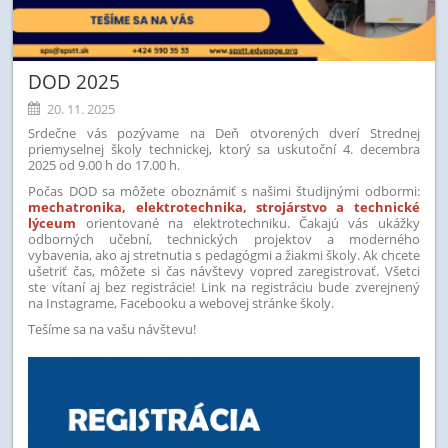
DOD 2025
20. 11. 2025
Srdečne vás pozývame na Deň otvorených dverí Strednej
priemyselnej školy technickej, ktorý sa uskutoční 4. decembra
2025 od 9.00 h do 17.00 h.
Počas DOD sa môžete oboznámiť s našimi študijnými odbormi:
mechatronika, elektrotechnika, strojárstvo a technické
lýceum
orientované na elektrotechniku. Čakajú vás ukážky
odborných učební, technických projektov a moderného
vybavenia, ako aj stretnutia s pedagógmi a žiakmi školy. Ak chcete
ušetriť čas, môžete si čas návštevy vopred zaregistrovať.
Všetci
ste vítaní aj bez registrácie! Link na registráciu bude zverejnený
na Instagrame, Facebooku a webovej stránke školy.
Tešíme sa na vašu návštevu!