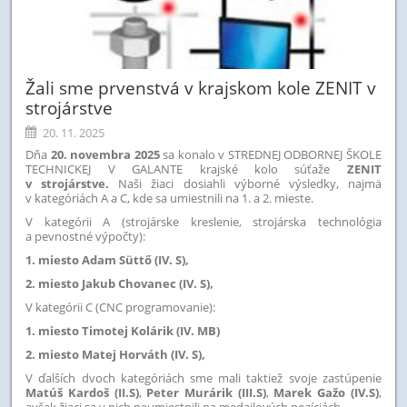
Žali sme prvenstvá v krajskom kole ZENIT v
strojárstve
20. 11. 2025
Dňa
20. novembra 2025
sa konalo v STREDNEJ ODBORNEJ ŠKOLE
TECHNICKEJ V GALANTE krajské kolo súťaže
ZENIT
v strojárstve.
Naši žiaci dosiahli výborné výsledky, najmä
v kategóriách A a C, kde sa umiestnili na 1. a 2. mieste.
V kategórii A (strojárske kreslenie, strojárska technológia
a pevnostné výpočty):
1. miesto Adam Süttő (IV. S),
2. miesto Jakub Chovanec (IV. S),
V kategórii C (CNC programovanie):
1. miesto Timotej Kolárik (IV. MB)
2. miesto Matej Horváth (IV. S),
V ďalších dvoch kategóriách sme mali taktiež svoje zastúpenie
Matúš Kardoš (II.S)
,
Peter Murárik (III.S)
,
Marek Gažo (IV.S)
,
avšak žiaci sa v nich neumiestnili na medailových pozíciách.