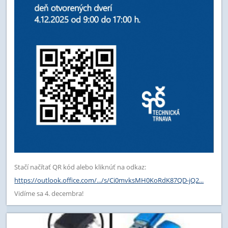
Stačí načítať QR kód alebo kliknúť na odkaz:
https://outlook.office.com/.../s/Ci0mvksMH0KoRdK87QD-jQ2...
Vidíme sa 4. decembra!