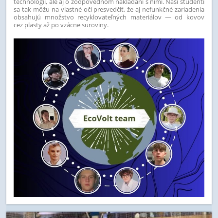
technológií, ale aj o zodpovednom nakladaní s nimi. Naši študenti
sa tak môžu na vlastné oči presvedčiť, že aj nefunkčné zariadenia
obsahujú množstvo recyklovateľných materiálov — od kovov
cez plasty až po vzácne suroviny.