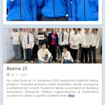
Beánie 25
20. 11. 2025
Na našej škole sa 14. novembra 2025 uskutočnili tradičné beánie
prvákov. Podujatie prinieslo veselú atmosféru, skvelé vystúpenia
a príležitosť pre nových študentov lepšie sa zoznámiť so školskou
komunitou. Ďakujeme všetkým organizátorom aj účastníkom
za výbornú náladu a úspešný priebeh akcie.
foto