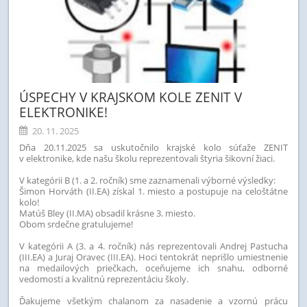
ÚSPECHY V KRAJSKOM KOLE ZENIT V
ELEKTRONIKE!
20. 11. 2025
Dňa 20.11.2025 sa uskutočnilo krajské kolo súťaže ZENIT
v elektronike, kde našu školu reprezentovali štyria šikovní žiaci.
V kategórii B (1. a 2. ročník) sme zaznamenali výborné výsledky:
Šimon Horváth (II.EA) získal 1. miesto a postupuje na celoštátne
kolo!
Matúš Bley (II.MA) obsadil krásne 3. miesto.
Obom srdečne gratulujeme!
V kategórii A (3. a 4. ročník) nás reprezentovali Andrej Pastucha
(III.EA) a Juraj Oravec (III.EA). Hoci tentokrát neprišlo umiestnenie
na medailových priečkach, oceňujeme ich snahu, odborné
vedomosti a kvalitnú reprezentáciu školy.
Ďakujeme všetkým chalanom za nasadenie a vzornú prácu