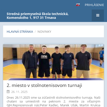
PRIHLÁSENIE
Stredná priemyselná škola technická,
Komenského 1, 917 31 Trnava
HLAVNÁ STRÁNKA
/
NOVINKY
Novinky
2. miesto v stolnotenisovom turnaji
26. 11. 2025
Dnes 26.11.2025 sme sa zúčastnili stolnotenisového turnaja. Naši
chalani sa umiestnili na peknom 2. mieste za víťazným
GJH.
Reprezenovali nás:
Peter Kadlec, Marek Ušák, Martin Kruksa