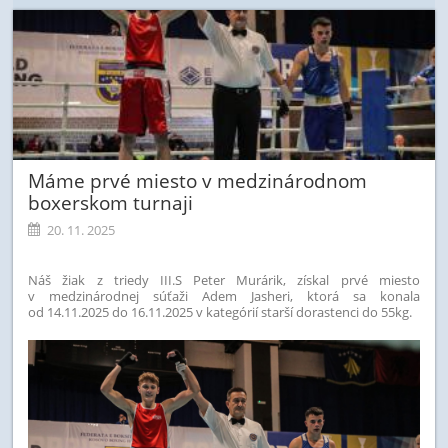
Máme prvé miesto v medzinárodnom
boxerskom turnaji
20. 11. 2025
Náš žiak z triedy III.S Peter Murárik, získal prvé miesto
v medzinárodnej súťaži Adem Jasheri, ktorá sa konala
od 14.11.2025 do 16.11.2025 v kategórií starší dorastenci do 55kg.