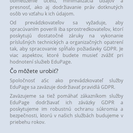
obmedzenie účelu, minimalizácia údajov a
presnosť, ako aj dodržiavanie práv dotknutých
osôb vo vzťahu k ich údajom.
Od prevádzkovateľov sa vyžaduje, aby
spracúvaním poverili iba sprostredkovateľov, ktorí
poskytujú dostatočné záruky na vykonanie
príslušných technických a organizačných opatrení
tak, aby spracovanie spĺňalo požiadavky GDPR. Je
viac aspektov, ktoré budete musieť zvážiť pri
hodnotení služieb EduPage.
Čo môžete urobiť?
Spoločnosť aSc ako prevádzkovateľ služby
EduPage sa zaväzuje dodržiavať pravidlá GDPR.
Zaväzujeme sa tiež pomáhať zákazníkom služby
EduPage dodržiavať ich záväzky GDPR a
poskytujeme im robustnú ochranu súkromia a
bezpečnosti, ktorú v našich službách budujeme v
priebehu rokov.