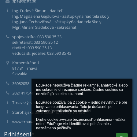
sps@spstt.sk
Ing. Ľudovít Šimun - riaditeľ
Ing. Magdaléna Gajdulová - zástupkyňa riaditeľa školy
Ing. Jana Čechovičová - zástupkyňa riaditeľa školy
Mgr. Miriam Sládeková - sekretariát
spojovateľka: 033 590 35 33
sekretariát: 033 590 35 12
riaditeľ : 033 590 35 13
vedúca šk. jedálne: 033 590 35 43
Komenského 1
917 31 Trnava
Slovakia
36082058
EduPage nepoužíva žiadne reklamné, analytické alebo 
iné súkromie ohrozujúce cookies. Žiadne cookies sa 
2021417541
nezdieľajú s tretími stranami.

Trnavský samosprávny kraj
EduPage používa iba 2 cookie – jedno nevyhnutné pre 
fungovanie prihlasovania. Toto je dočasné, po 
zatvorení prehliadača sa odstráni.

Starohájska ulica 6868/10, 917 01 Trnava
Druhé cookie zvyšuje bezpečnosť prihlásenia - vďaka 
www.trnava-vuc.sk
nemu EduPage vie identifikovať prihlásenie z 
neznámeho počítača.
Prihlásenie