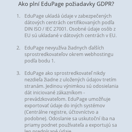
Ako plní EduPage požiadavky GDPR?
EduPage ukladá údaje v zabezpečených
dátových centrách certifikovaných podľa
DIN ISO / IEC 27001. Osobné údaje osôb z
EU sú ukladané v dátových centrách v EU.
EduPage nevyužíva žiadnych ďalších
sprostredkovateľov okrem webhostingu
podľa bodu 1.
EduPage ako sprostredkovateľ nikdy
nezdieľa žiadne z uložených údajov tretím
stranám. Jedinou výnimkou sú odosielania
dát iniciované zákazníkom -
prevádzkovateľom. EduPage umožňuje
exportovať údaje do iných systémov
(Centrálne registre, účtovníctvo a
podobne). Odoslanie sa uskutoční iba na
priamy podnet používateľa a exportujú sa
len predpísané údaje.