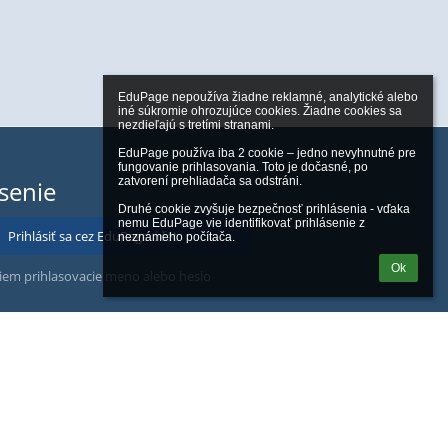
EduPage nepoužíva žiadne reklamné, analytické alebo 
iné súkromie ohrozujúce cookies. Žiadne cookies sa 
nezdieľajú s tretími stranami.

EduPage používa iba 2 cookie – jedno nevyhnutné pre 
fungovanie prihlasovania. Toto je dočasné, po 
zatvorení prehliadača sa odstráni.

ásenie
Druhé cookie zvyšuje bezpečnosť prihlásenia - vďaka 
nemu EduPage vie identifikovať prihlásenie z 
Prihlásiť sa cez EduPage účet
neznámeho počítača.
Ok
iem prihlasovacie meno alebo heslo