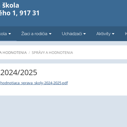
 škola
ho 1, 917 31
kola
Žiaci a rodičia
Uchádzači
Aktivity
 A HODNOTENIA
/
SPRÁVY A HODNOTENIA
2024/2025
hodnotiaca_sprava_skoly-2024-2025.pdf