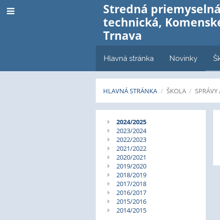
Stredná priemyselná
technická, Komenské
Trnava
Hlavná stránka
Novinky
Š
HLAVNÁ STRÁNKA
/
ŠKOLA
/
SPRÁVY
Správy
2024/2025
2023/2024
a
2022/2023
2021/2022
hodnotenia
2020/2021
2019/2020
2018/2019
2017/2018
2016/2017
2015/2016
2014/2015