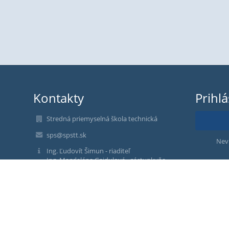
Kontakty
Prihl
Stredná priemyselná škola technická
sps@spstt.sk
Nev
Ing. Ľudovít Šimun - riaditeľ
Ing. Magdaléna Gajdulová - zástupkyňa
riaditeľa školy
Ing. Jana Čechovičová - zástupkyňa riaditeľa
školy
Mgr. Miriam Sládeková - sekretariát
spojovateľka: 033 590 35 33
sekretariát: 033 590 35 12