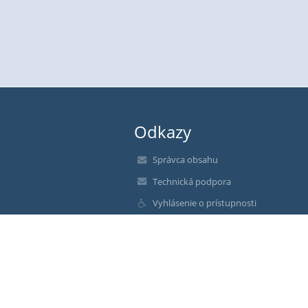
Odkazy
Správca obsahu
Technická podpora
Vyhlásenie o prístupnosti
Právne informácie
Zásady ochrany osobných údajov
Údaje o prevádzkovateľovi
Mapa stránok