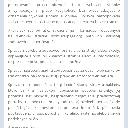
poskytované prostredníctvom tejto webovej stránky
a vyhradzuje si právo kedykoľvek, bez predchádzajúceho
oznámenia vykonať úpravy a opravy. Správca nezodpovedá
za žiadne nepresnosti alebo nedostatky na tejto webovej stránke.
Akékoľvek rozhodnutie, založené na informáciách uvedených
na webovej stránke spstt.edupage.org patrí do výlučnej
zodpovednosti používateľa.
Správca nepreberá zodpovednosť za žiadne straty alebo škody,
vyplývajúce z prístupu k webovej stránke alebo jej informáciám,
resp. z ich neprístupnosti alebo ich použitia.
Správca nepreberá žiadnu zodpovednosť za obsah web serverov
tretích strán, na ktoré existujú prepojenia z tohto web servera.
Správca nezodpovedá za tie prípadné škody, straty a náklady,
ktoré vzniknú následkom používania webovej stránky, jej
prípadnej nefunkčnosti, nesprávneho fungovania, prevádzkovej
poruchy, nepovolenej zmeny údajov kýmkoľvek, ani za škody
pochádzajúce z oneskorenia prenosu informácií, pôsobenia
počítačového vírusu, poruchy linky alebo systému, alebo z iných
podobných príčin.
Autorské práva