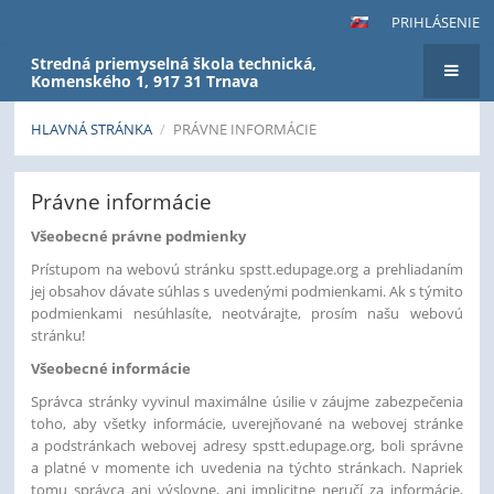
PRIHLÁSENIE
Stredná priemyselná škola technická,
Komenského 1, 917 31 Trnava
HLAVNÁ STRÁNKA
/
PRÁVNE INFORMÁCIE
Právne
Právne informácie
informácie
Všeobecné právne podmienky
Prístupom na webovú stránku spstt.edupage.org a prehliadaním
jej obsahov dávate súhlas s uvedenými podmienkami. Ak s týmito
podmienkami nesúhlasíte, neotvárajte, prosím našu webovú
stránku!
Všeobecné informácie
Správca stránky vyvinul maximálne úsilie v záujme zabezpečenia
toho, aby všetky informácie, uverejňované na webovej stránke
a podstránkach webovej adresy spstt.edupage.org, boli správne
a platné v momente ich uvedenia na týchto stránkach. Napriek
tomu správca ani výslovne, ani implicitne neručí za informácie,