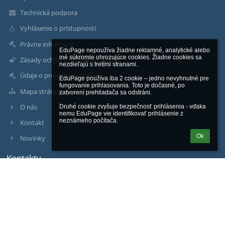
Technická podpora
Vyhlásenie o prístupnosti
Právne informácie
EduPage nepoužíva žiadne reklamné, analytické alebo 
iné súkromie ohrozujúce cookies. Žiadne cookies sa 
Zásady ochrany osobných údajov
nezdieľajú s tretími stranami.

Údaje o prevádzkovateľovi
EduPage používa iba 2 cookie – jedno nevyhnutné pre 
fungovanie prihlasovania. Toto je dočasné, po 
Mapa stránok
zatvorení prehliadača sa odstráni.

O nás
Druhé cookie zvyšuje bezpečnosť prihlásenia - vďaka 
nemu EduPage vie identifikovať prihlásenie z 
neznámeho počítača.
Kontakt
Ok
Novinky
Kontakty
Stredná priemyselná škola technická
sps@spstt.sk
Ing. Ľudovít Šimun - riaditeľ
Ing. Magdaléna Gajdulová - zástupkyňa riaditeľa školy