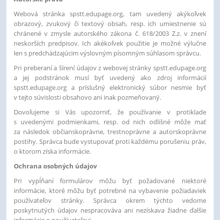
Webová stránka spstt.edupage.org, tam uvedený akýkoľvek
obrazový, zvukový či textový obsah, resp. ich umiestnenie sú
chránené v zmysle autorského zákona č. 618/2003 Z.z. v znení
neskorších predpisov. Ich akékoľvek použitie je možné výlučne
len s predchádzajúcim výslovným písomným súhlasom správcu.
Pri preberaní a šírení údajov z webovej stránky spstt.edupage.org
a jej podstránok musí byť uvedený ako zdroj informácií
spstt.edupage.org a príslušný elektronický súbor nesmie byť
v tejto súvislosti obsahovo ani inak pozmeňovaný.
Dovoľujeme si Vás upozorniť, že používanie v protiklade
s uvedenými podmienkami, resp. od nich odlišné môže mať
za následok občianskoprávne, trestnoprávne a autorskoprávne
postihy. Správca bude vystupovať proti každému porušeniu práv,
o ktorom získa informácie.
Ochrana osobných údajov
Pri vypĺňaní formulárov môžu byť požadované niektoré
informácie, ktoré môžu byť potrebné na vybavenie požiadaviek
používateľov stránky. Správca okrem týchto vedome
poskytnutých údajov nespracováva ani nezískava žiadne ďalšie
informácie o používateľovi.