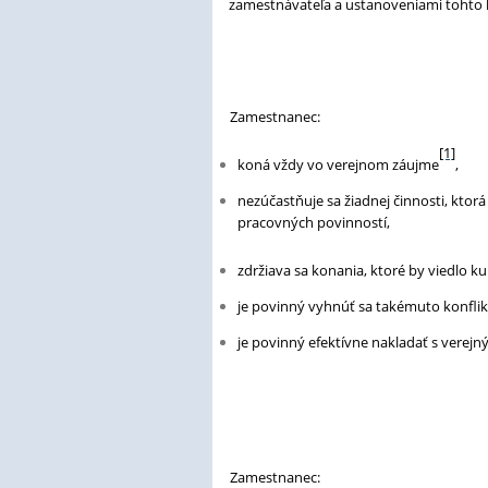
zamestnávateľa a ustanoveniami tohto
Zamestnanec:
[1]
koná vždy vo verejnom záujme
,
nezúčastňuje sa žiadnej činnosti, ktor
pracovných povinností,
zdržiava sa konania, ktoré by viedlo 
je povinný vyhnúť sa takémuto konflik
je povinný efektívne nakladať s verejn
Zamestnanec: