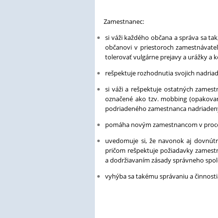
Zamestnanec:
si váži každého občana a správa sa ta
občanovi v priestoroch zamestnávateľa
tolerovať vulgárne prejavy a urážky a 
rešpektuje rozhodnutia svojich nadriad
si váži a rešpektuje ostatných zamest
označené ako tzv. mobbing (opakované
podriadeného zamestnanca nadriaden
pomáha novým zamestnancom v proces
uvedomuje si, že navonok aj dovnútr
pričom rešpektuje požiadavky zamestn
a dodržiavaním zásady správneho spo
vyhýba sa takému správaniu a činnostia