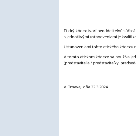
Etický kódex tvorí neoddeliteľnú súčas
s jednotlivými ustanoveniami je kvalif
Ustanoveniami tohto etického kódexu 
V tomto etickom kódexe sa používa jed
(predstavitelia / predstaviteľky, predse
V Trnave, dňa 22.3.2024