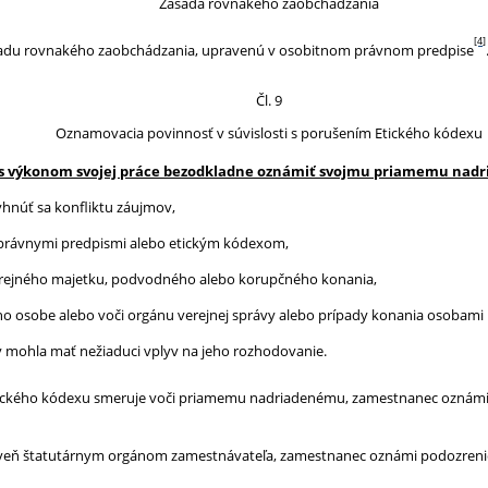
Zásada rovnakého zaobchádzania
[4]
sadu rovnakého zaobchádzania, upravenú v osobitnom právnom predpise
Čl. 9
Oznamovacia povinnosť v súvislosti s porušením Etického kódexu
i s výkonom svojej práce bezodkladne oznámiť svojmu priamemu nad
yhnúť sa konfliktu záujmov,
s právnymi predpismi alebo etickým kódexom,
verejného majetku, podvodného alebo korupčného konania,
ho osobe alebo voči orgánu verejnej správy alebo prípady konania osobam
 mohla mať nežiaduci vplyv na jeho rozhodovanie.
Etického kódexu smeruje voči priamemu nadriadenému, zamestnanec oznám
roveň štatutárnym orgánom zamestnávateľa, zamestnanec oznámi podozreni