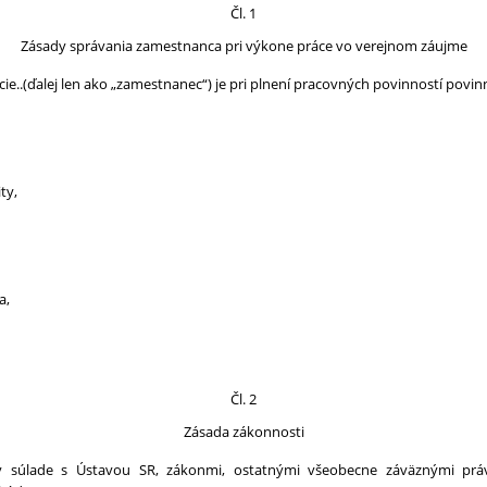
Čl. 1
Zásady správania zamestnanca pri výkone práce vo verejnom záujme
ie..(ďalej len ako „zamestnanec“)
je pri plnení pracovných povinností povi
ty,
a,
Čl. 2
Zásada zákonnosti
 súlade s Ústavou SR, zákonmi, ostatnými všeobecne záväznými práv