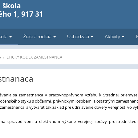
 škola
ho 1, 917 31
kola
Žiaci a rodičia
Uchádzači
Aktivity
A
/
ETICKÝ KÓDEX ZAMESTNANCA
stnanaca
vania sa zamestnanca v pracovnoprávnom vzťahu k Strednej priemyselne
oločenského styku s občanmi, právnickými osobami a ostatnými zamestnanc
 zamestnanca a vytvárať tak základ pre udržiavanie dôvery verejnosti vo vý
a spravodlivom a efektívnom výkone verejnej správy prostredníctvo