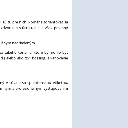
i sú tu pre nich. Pomáha zorientovať sa
zdvorilo a s úctou, nie je však povinný
íslušným nadriadeným,
e sa takého konania, ktoré by mohlo byť
.) alebo ako tzv. bossing (šikanovanie
ný v súlade so spoločenskou etiketou,
ríjemným a profesionálnym vystupovaním