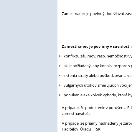
Zamestnanec je povinný dodržiavať zá
Zamestnanec je povinný v súvislost
konfliktu záujmov, resp. nemožnosti v
ak je požiadaný, aby konal v rozpore 
zistenia straty alebo poškodzovania 
vulgárnych útokov smerujúcich voči je
ponúkanie akejkoľvek výhody, ktorá by
V prípade, že podozrenie z porušenia 
zamestnávateľa.
V prípade, že priamy nadriadený je zá
riaditeľovi Úradu TTSK.