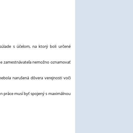
súlade s účelom, na ktorý boli určené
záujme zamestnávateľa nemožno oznamovať
ebola narušená dôvera verejnosti voči
kon práce musí byť spojený s maximálnou