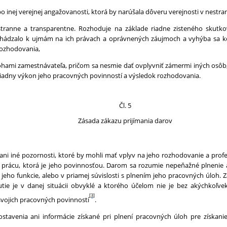
lebo inej verejnej angažovanosti, ktorá by narúšala dôveru verejnosti v nes
estranne a transparentne. Rozhoduje na základe riadne zisteného skutk
chádzalo k ujmám na ich právach a oprávnených záujmoch a vyhýba sa k
 rozhodovania,
lohami zamestnávateľa, pričom sa nesmie dať ovplyvniť zámermi iných osôb,
riadny výkon jeho pracovných povinností a výsledok rozhodovania.
Čl. 5
Zásada zákazu prijímania darov
ani iné pozornosti, ktoré by mohli mať vplyv na jeho rozhodovanie a profe
rácu, ktorá je jeho povinnosťou. Darom sa rozumie nepeňažné plnenie
eho funkcie, alebo v priamej súvislosti s plnením jeho pracovných úloh.
tie je v danej situácii obvyklé a ktorého účelom nie je bez akýchkoľve
[3]
svojich pracovných povinností
.
stavenia ani informácie získané pri plnení pracovných úloh pre získa