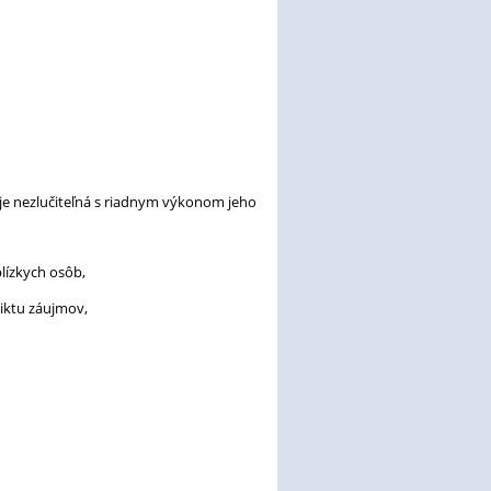
 je nezlučiteľná s riadnym výkonom jeho
lízkych osôb,
liktu záujmov,