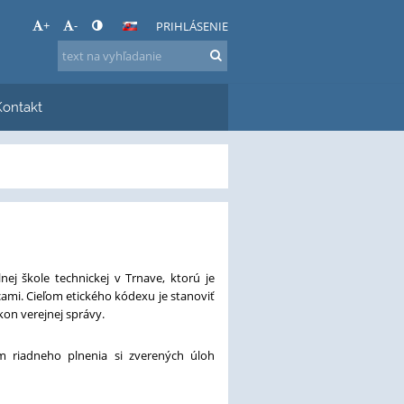
+
-
PRIHLÁSENIE
Kontakt
j škole technickej v Trnave, ktorú je
ami. Cieľom etického kódexu je stanoviť
kon verejnej správy.
m riadneho plnenia si zverených úloh