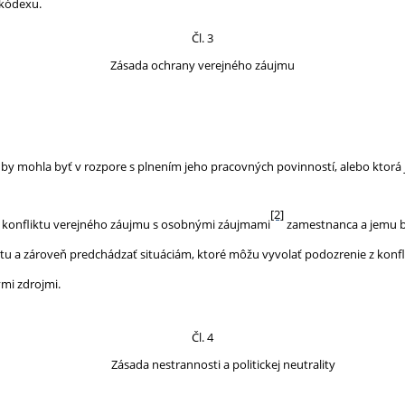
 kódexu.
Čl. 3
Zásada ochrany verejného záujmu
á by mohla byť v rozpore s plnením jeho pracovných povinností, alebo ktorá
[2]
ku konfliktu verejného záujmu s osobnými záujmami
zamestnanca a jemu b
tu a zároveň predchádzať situáciám, ktoré môžu vyvolať podozrenie z konf
ými zdrojmi.
Čl. 4
Zásada nestrannosti a politickej neutrality