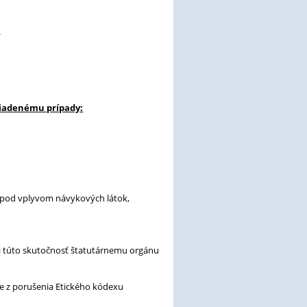
.
riadenému prípady:
i pod vplyvom návykových látok,
i túto skutočnosť štatutárnemu orgánu
e z porušenia Etického kódexu