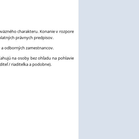
záväzného charakteru. Konanie v rozpore
 platných právnych predpisov.
v a odborných zamestnancov.
ťahujú na osoby bez ohľadu na pohlavie
iteľ / riaditeľka a podobne).