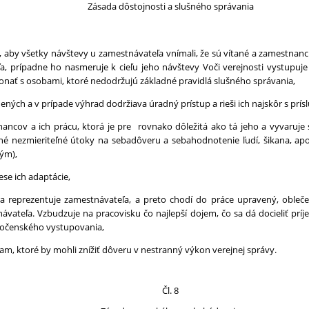
Zásada dôstojnosti a slušného správania
k, aby všetky návštevy u zamestnávateľa vnímali, že sú vítané a zamestnanc
, prípadne ho nasmeruje k cieľu jeho návštevy Voči verejnosti vystupuje 
konať s osobami, ktoré nedodržujú základné pravidlá slušného správania,
ených a v prípade výhrad dodržiava úradný prístup a rieši ich najskôr s pr
nancov a ich prácu, ktorá je pre rovnako dôležitá ako tá jeho a vyvaruj
 nezmieriteľné útoky na sebadôveru a sebahodnotenie ľudí, šikana, apod
ým),
e ich adaptácie,
a reprezentuje zamestnávateľa, a preto chodí do práce upravený, obleče
ávateľa. Vzbudzuje na pracovisku čo najlepší dojem, čo sa dá docieliť p
ločenského vystupovania,
m, ktoré by mohli znížiť dôveru v nestranný výkon verejnej správy.
Čl. 8