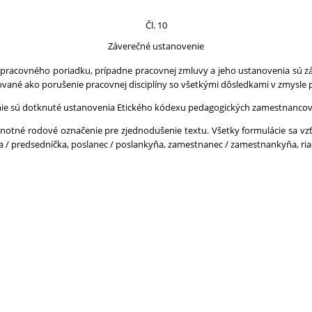
Čl. 10
Záverečné ustanovenie
ť pracovného poriadku, prípadne pracovnej zmluvy a jeho ustanovenia sú 
ikované ako porušenie pracovnej disciplíny so všetkými dôsledkami v zmysle
nie sú dotknuté ustanovenia Etického kódexu pedagogických zamestnanco
notné rodové označenie pre zjednodušenie textu. Všetky formulácie sa vz
da / predsedníčka, poslanec / poslankyňa, zamestnanec / zamestnankyňa, riad