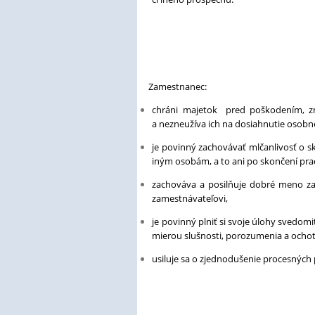
Zamestnanec:
chráni majetok pred poškodením, zne
a nezneužíva ich na dosiahnutie osob
je povinný zachovávať mlčanlivosť o s
iným osobám, a to ani po skončení p
zachováva a posilňuje dobré meno za
zamestnávateľovi,
je povinný plniť si svoje úlohy svedo
mierou slušnosti, porozumenia a ocho
usiluje sa o zjednodušenie procesných 