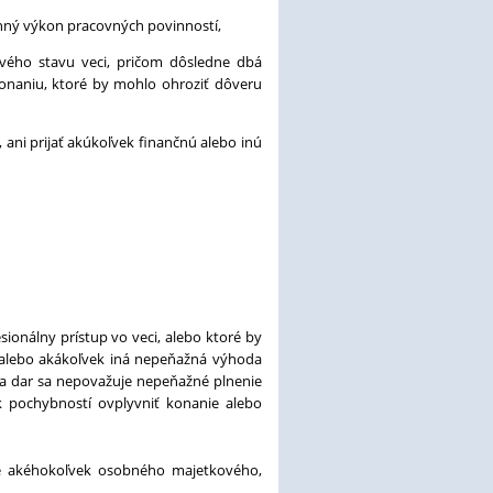
tranný výkon pracovných povinností,
ového stavu veci, pričom dôsledne dbá
onaniu, ktoré by mohlo ohroziť dôveru
 ani prijať akúkoľvek finančnú alebo inú
sionálny prístup vo veci, alebo ktoré by
 alebo akákoľvek iná nepeňažná výhoda
 Za dar sa nepovažuje nepeňažné plnenie
k pochybností ovplyvniť konanie alebo
nie akéhokoľvek osobného majetkového,