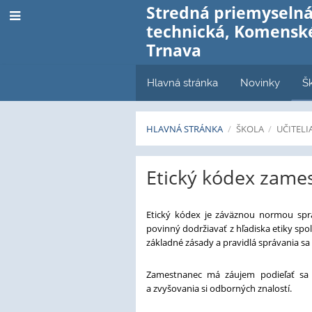
Stredná priemyselná
technická, Komenské
Trnava
Hlavná stránka
Novinky
Š
HLAVNÁ STRÁNKA
/
ŠKOLA
/
UČITELI
Etický
Etický kódex zame
kódex
zamestnanca
Etický kódex je záväznou normou sprá
povinný dodržiavať z hľadiska etiky sp
základné zásady a pravidlá správania sa
Zamestnanec má záujem podieľať sa n
a zvyšovania si odborných znalostí.