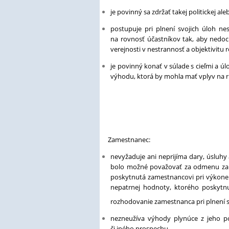
je povinný sa zdržať takej politickej a
postupuje pri plnení svojich úloh n
na rovnosť účastníkov tak, aby nedo
verejnosti v nestrannosť a objektivitu
je povinný konať v súlade s cieľmi a ú
výhodu, ktorá by mohla mať vplyv na 
Zamestnanec:
nevyžaduje ani neprijíma dary, úsluhy 
bolo možné považovať za odmenu za p
poskytnutá zamestnancovi pri výkone j
nepatrnej hodnoty, ktorého poskytnu
rozhodovanie zamestnanca pri plnení 
nezneužíva výhody plynúce z jeho po
či iného prospechu.