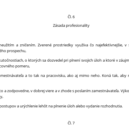
Čl. 6
Zásada profesionality
užitím a zničením. Zverené prostriedky využíva čo najefektívnejšie, v 
ného prospechu,
kutočnostiach, o ktorých sa dozvedel pri plnení svojich úloh a ktoré v 
racovného pomeru,
mestnávateľa a to tak na pracovisku, ako aj mimo neho. Koná tak, aby n
mito a zodpovedne, v dobrej viere a v zhode s poslaním zamestnávateľa. Vý
ty,
postupov a urýchlenie lehôt na plnenie úloh alebo vydanie rozhodnutia.
Čl. 7