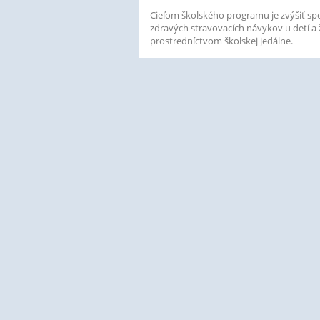
Cieľom školského programu je zvýšiť sp
zdravých stravovacích návykov u detí a
prostredníctvom školskej jedálne.