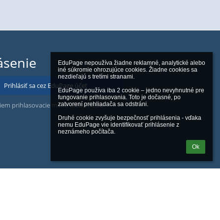
ásenie
EduPage nepoužíva žiadne reklamné, analytické alebo 
iné súkromie ohrozujúce cookies. Žiadne cookies sa 
nezdieľajú s tretími stranami.

Prihlásiť sa cez EduPage účet
EduPage používa iba 2 cookie – jedno nevyhnutné pre 
fungovanie prihlasovania. Toto je dočasné, po 
iem prihlasovacie meno alebo heslo
zatvorení prehliadača sa odstráni.

Druhé cookie zvyšuje bezpečnosť prihlásenia - vďaka 
nemu EduPage vie identifikovať prihlásenie z 
neznámeho počítača.
Ok