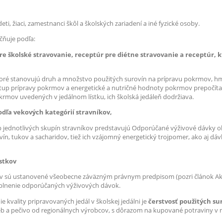
ti, žiaci, zamestnanci škôl a školských zariadení a iné fyzické osoby.
očňuje podľa:
e školské stravovanie, receptúr pre diétne stravovanie a receptúr, k
toré stanovujú druh a množstvo použitých surovín na prípravu pokrmov, hm
stup prípravy pokrmov a energetické a nutričné hodnoty pokrmov prepočíta
krmov uvedených v jedálnom lístku, ich školská jedáleň dodržiava.
dľa vekových kategórií stravníkov,
b jednotlivých skupín stravníkov predstavujú Odporúčané výživové dávky oby
ovín, tukov a sacharidov, tiež ich vzájomný energetický trojpomer, ako aj dáv
ístkov
ov sú ustanovené všeobecne záväzným právnym predpisom (pozri článok Ako p
á plnenie odporúčaných výživových dávok.
kvality pripravovaných jedál v školskej jedálni je
čerstvosť použitých su
ieb a pečivo od regionálnych výrobcov, s dôrazom na kupované potraviny v na