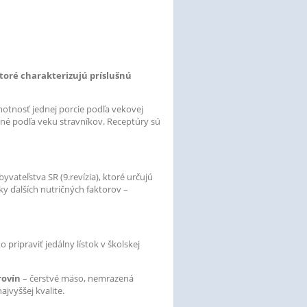
toré charakterizujú príslušnú
otnosť jednej porcie podľa vekovej
né podľa veku stravníkov. Receptúry sú
vateľstva SR (9.revízia), ktoré určujú
ky ďalších nutričných faktorov –
ripraviť jedálny lístok v školskej
rovín
– čerstvé mäso, nemrazená
jvyššej kvalite.