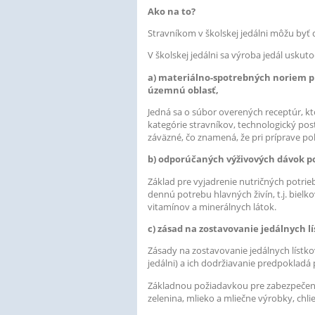
Ako na to?
Stravníkom v školskej jedálni môžu byť de
V školskej jedálni sa výroba jedál uskut
a) materiálno-spotrebných noriem pr
územnú oblasť,
Jedná sa o súbor overených receptúr, k
kategórie stravníkov, technologický po
záväzné, čo znamená, že pri príprave po
b) odporúčaných výživových dávok po
Základ pre vyjadrenie nutričných potrie
dennú potrebu hlavných živín, t.j. bielk
vitamínov a minerálnych látok.
c) zásad na zostavovanie jedálnych l
Zásady na zostavovanie jedálnych lístk
jedálni) a ich dodržiavanie predpoklad
Základnou požiadavkou pre zabezpečenie 
zelenina, mlieko a mliečne výrobky, chl