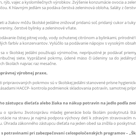
nín, rýb, vajec a kyslomliečnych výrobkov. Zvýšenie konzumácie ovocia a ze
ťou. K hlavným jedlám sa podáva čerstvá zeleninová obloha, šaláty z čerstv
eti a žiakov môžu školské jedálne znižovať pridanú soľ, pridaný cukor a tuky
niny, čerstvé bylinky a zeleninové vňate.
podávanie čistej pitnej vody, vody ochutenej citrónom a bylinkami, prírodn
lých farbív a konzervantov. Vylúčilo sa podávanie nápojov s vysokým obsa
a v školskej jedálni používajú výnimočne, neprípustné je podávať prie
tribučnej siete. Vyprážané pokrmy, údené mäso či údeniny sa do jedálnych
ch školách najviac raz mesačne.
správnej výrobnej praxe,
i pripravovaných pokrmov sú v školskej jedálni stanovené prísne hygienick
 zásadami HACCP- kontrola podmienok skladovania potravín, samotnej prípr
ho zástupcu dieťaťa alebo žiaka na nákup potravín na jedlo podľa z
tátu o správnu životosprávu mladej generácie bola školám poskytnutá št
dotácie na stravu je najmä podpora výchovy detí k zdravým stravovacím 
vu. Úhrada zákonného zástupcu dieťaťa na jeden obed sa znížila o poskytnu
u s potravinami pri zabezpečovaní celospoločenských programov – „Ško