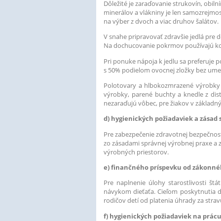
Dôležité je zaraďovanie strukovín, obil
minerálov a vlákniny je len samozrejmos
na výber z dvoch a viac druhov šalátov.
V snahe pripravovať zdravšie jedlá pre d
Na dochucovanie pokrmov používajú kore
Pri ponuke nápoja k jedlu sa preferuje 
s 50% podielom ovocnej zložky bez ume
Polotovary a hlbokozmrazené výrobky s
výrobky, parené buchty a knedle z dis
nezaraďujú vôbec, pre žiakov v základný
d) hygienických požiadaviek a zásad 
Pre zabezpečenie zdravotnej bezpečnost
zo zásadami správnej výrobnej praxe a
výrobných priestorov.
e) finančného príspevku od zákonné
Pre naplnenie úlohy starostlivosti š
návykom dieťaťa. Cieľom poskytnutia 
rodičov detí od platenia úhrady za stra
f) hygienických požiadaviek na prác