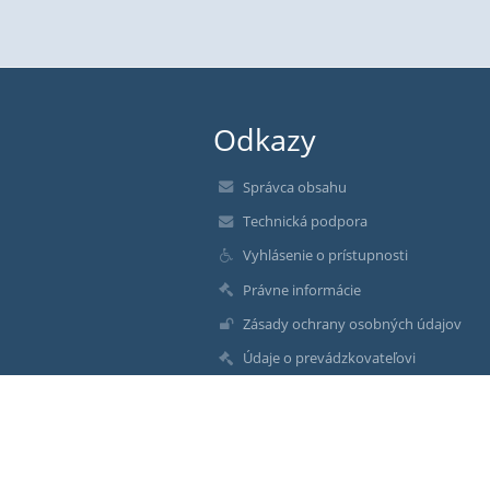
Odkazy
Správca obsahu
Technická podpora
Vyhlásenie o prístupnosti
Právne informácie
Zásady ochrany osobných údajov
Údaje o prevádzkovateľovi
Mapa stránok
O nás
Kontakt