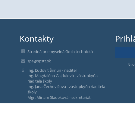
Kontakty
Prihl
Stredná priemyselná škola technická
sps@spstt.sk
Nev
Ing. Ľudovít Šimun - riaditeľ
Ing. Magdaléna Gajdulová - zástupkyňa
riaditeľa školy
Ing. Jana Čechovičová - zástupkyňa riaditeľa
školy
Mgr. Miriam Sládeková - sekretariát
spojovateľka: 033 590 35 33
sekretariát: 033 590 35 12
riaditeľ : 033 590 35 13
vedúca šk. jedálne: 033 590 35 43
Komenského 1