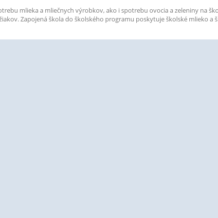
otrebu mlieka a mliečnych výrobkov, ako i spotrebu ovocia a zeleniny na š
 žiakov. Zapojená škola do školského programu poskytuje školské mlieko a 