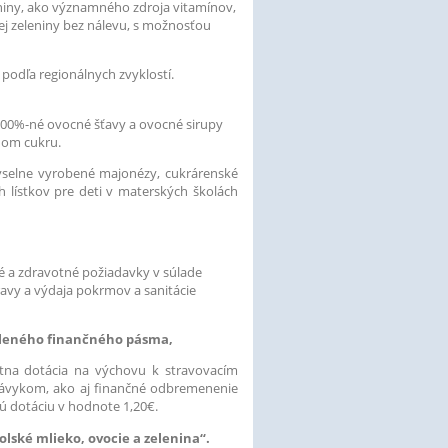
leniny, ako významného zdroja vitamínov,
ej zeleniny bez nálevu, s možnosťou
 podľa regionálnych zvyklostí.
é100%-né ovocné šťavy a ovocné sirupy
hom cukru.
myselne vyrobené majonézy, cukrárenské
 lístkov pre deti v materských školách
é a zdravotné požiadavky v súlade
avy a výdaja pokrmov a sanitácie
voleného finančného pásma,
átna dotácia na výchovu k stravovacím
návykom, ako aj finančné odbremenenie
tú dotáciu v hodnote 1,20€.
lské mlieko, ovocie a zelenina“.