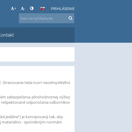
+
-
PRIHLÁSENIE
Kontakt
ť. Stravovanie teda tvorí neodmysliteľnú
stém zabezpečenia plnohodnotnej výživy
kov rešpektované odporúčania odborníkov
ské jedálne“) je koncipovaný tak, aby
aj materiálno - spotrebným normám