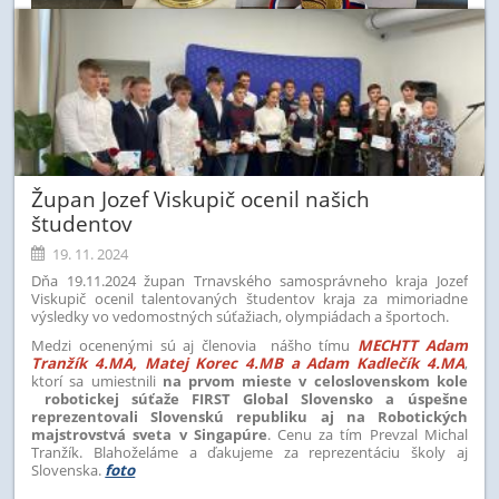
Župan Jozef Viskupič ocenil našich
študentov
19. 11. 2024
Dňa 19.11.2024 župan Trnavského samosprávneho kraja Jozef
Viskupič ocenil talentovaných študentov kraja za mimoriadne
výsledky vo vedomostných súťažiach, olympiádach a športoch.
Medzi ocenenými sú aj členovia nášho tímu
MECHTT Adam
Tranžík 4.MA, Matej Korec 4.MB a Adam Kadlečík 4.MA
,
ktorí sa umiestnili
na prvom mieste v celoslovenskom kole
robotickej súťaže FIRST Global Slovensko a úspešne
reprezentovali Slovenskú republiku aj na Robotických
majstrovstvá sveta v Singapúre
. Cenu za tím Prevzal Michal
Tranžík. Blahoželáme a ďakujeme za reprezentáciu školy aj
Slovenska.
foto