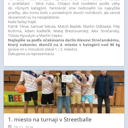
v pretláčaní - Silná ruka.. Chlapci boli rozdelení podľa váhy
do rôznych kategórií. Tentokrát sme nedosiahli na najvyššie
priečky, ako tomu bolo v posledných dvoch ročníkoch, ale cenné
skúsenosti sú na nezaplatenie.
Naše farbyi hájili:
Patrik Ténai, Samuel Sekula, Matúš Bejdák, Martin Odkladal, Filip
Koštrna, Adam Kadlečík, Matej Brestovanský, Alex Strečanský,
Tobias Nyustyin a Martin Cepko.
Najlepšie sa podľa očakávania darilo Alexovi Strečanskému,
ktorý nakoniec skončil na 4. mieste v kategórii nad 80 kg
(práve on v minulosti získal 1. i 2. miesto).
Ďakujeme za reprezentáciu.
1. miesto na turnaji v Streetballe
19. 11. 2024