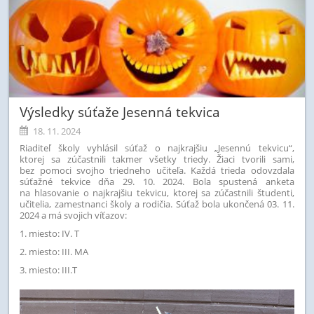
Výsledky súťaže Jesenná tekvica
18. 11. 2024
Riaditeľ školy vyhlásil súťaž o najkrajšiu „Jesennú tekvicu“,
ktorej
sa zúčastnili takmer všetky triedy. Žiaci tvorili sami,
bez pomoci svojho triedneho učiteľa.
Každá trieda odovzdala
súťažné tekvice dňa 29. 10. 2024. Bola spustená anketa
na hlasovanie o najkrajšiu tekvicu, ktorej sa zúčastnili študenti,
učitelia, zamestnanci školy a rodičia. Súťaž bola ukončená 03. 11.
2024 a má svojich víťazov:
1. miesto: IV. T
2. miesto: III. MA
3. miesto: III.T