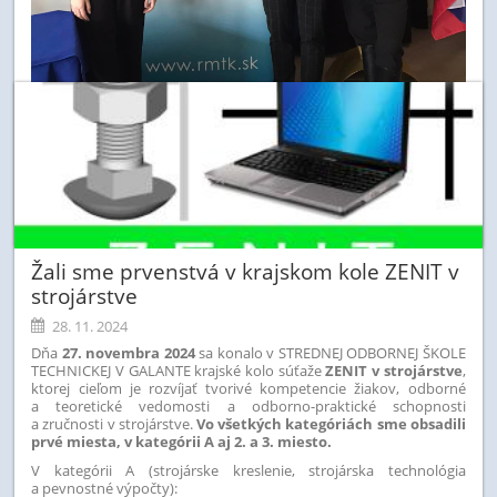
Žali sme prvenstvá v krajskom kole ZENIT v
strojárstve
28. 11. 2024
Dňa
27. novembra 2024
sa konalo v STREDNEJ ODBORNEJ ŠKOLE
TECHNICKEJ V GALANTE krajské kolo súťaže
ZENIT v strojárstve
,
ktorej cieľom je rozvíjať tvorivé kompetencie žiakov, odborné
a teoretické vedomosti a odborno-praktické schopnosti
a zručnosti v strojárstve.
Vo všetkých kategóriách sme obsadili
prvé miesta, v kategórii A aj 2. a 3. miesto.
V kategórii A (strojárske kreslenie, strojárska technológia
a pevnostné výpočty):