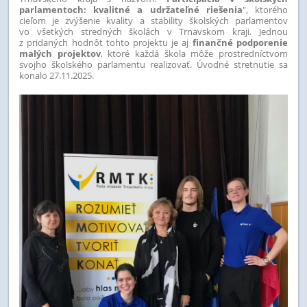
parlamentoch: kvalitné a udržateľné riešenia
", ktorého
cieľom je zvýšenie kvality a stability školských parlamentov
vo všetkých stredných školách v Trnavskom kraji. Jednou
z pridaných hodnôt tohto projektu je aj
finančné podporenie
malých projektov
, ktoré každá škola môže prostredníctvom
svojho školského parlamentu realizovať. Úvodné stretnutie sa
konalo 27.11.2025.