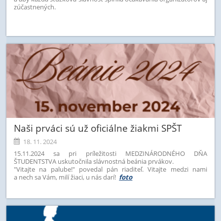
zúčastnených.
Naši prváci sú už oficiálne žiakmi SPŠT
18. 11. 2024
15.11.2024 sa pri príležitosti MEDZINÁRODNÉHO DŇA
ŠTUDENTSTVA uskutočnila slávnostná beánia prvákov.
"Vitajte na palube!" povedal pán riaditeľ. Vitajte medzi nami
a nech sa Vám, milí žiaci, u nás darí!
foto