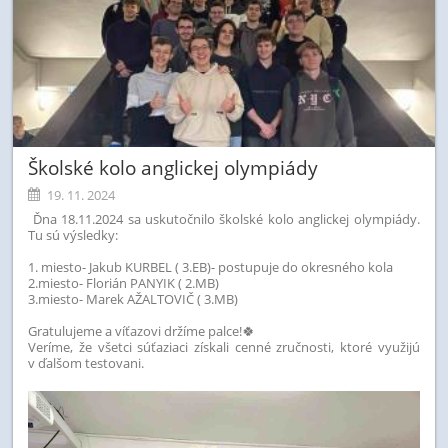
Školské kolo anglickej olympiády
19. 11. 2024
Ďna 18.11.2024 sa uskutočnilo školské kolo anglickej olympiády.
Tu sú výsledky:
1. miesto- Jakub KURBEL ( 3.EB)- postupuje do okresného kola
2.miesto- Florián PANYIK ( 2.MB)
3.miesto- Marek AŽALTOVIČ ( 3.MB)
Gratulujeme a víťazovi držíme palce!
🍀
Veríme, že všetci súťaziaci získali cenné zručnosti, ktoré využijú
v ďalšom testovani.