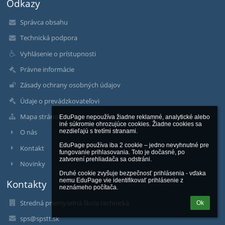
Odkazy
Správca obsahu
Technická podpora
Vyhlásenie o prístupnosti
Právne informácie
Zásady ochrany osobných údajov
Údaje o prevádzkovateľovi
Mapa stránok
EduPage nepoužíva žiadne reklamné, analytické alebo 
iné súkromie ohrozujúce cookies. Žiadne cookies sa 
nezdieľajú s tretími stranami.

O nás
EduPage používa iba 2 cookie – jedno nevyhnutné pre 
Kontakt
fungovanie prihlasovania. Toto je dočasné, po 
zatvorení prehliadača sa odstráni.

Novinky
Druhé cookie zvyšuje bezpečnosť prihlásenia - vďaka 
nemu EduPage vie identifikovať prihlásenie z 
Kontakty
neznámeho počítača.
Stredná priemyselná škola technická
Ok
sps@spstt.sk