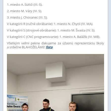
1. miesto A. Süttő (III. S),
2. miesto M. Váry (IV. S),
3.
miesto J. Chovanec (III. S).
V kategórii R (ručné obrábanie): 1. miesto N. Chytil (IV. MA).
V kategórii S (strojové obrábanie): 1. miesto M. Švasta (IV. S).
V kategórii C (CNC programovanie): 1. miesto A. Balážik (IV. MB).
Všetkým veľmi pekne ďakujeme za úžasnú reprezentáciu školy
a srdečne BLAHOŽELÁME!
foto