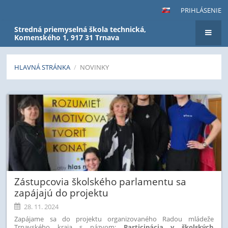
PRIHLÁSENIE
Stredná priemyselná škola technická,
Komenského 1, 917 31 Trnava
HLAVNÁ STRÁNKA
/
NOVINKY
Novinky
Zástupcovia školského parlamentu sa
zapájajú do projektu
28. 11. 2024
Zapájame sa do projektu organizovaného Radou mládeže
Trnavského kraja s názvom:
Participácia v školských