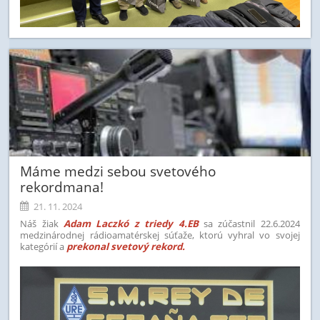
Máme medzi sebou svetového
rekordmana!
21. 11. 2024
Náš žiak
Adam Laczkó z triedy 4.EB
sa zúčastnil 22.6.2024
medzinárodnej rádioamatérskej súťaže, ktorú vyhral vo svojej
kategórií a
prekonal svetový rekord.