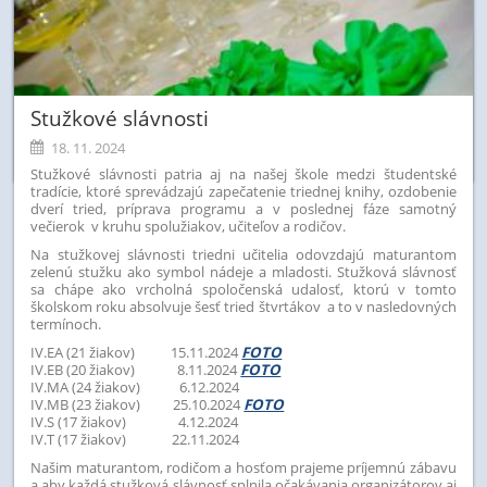
Stužkové slávnosti
18. 11. 2024
Stužkové slávnosti patria aj na našej škole medzi študentské
tradície, ktoré sprevádzajú zapečatenie triednej knihy, ozdobenie
dverí tried, príprava programu a v poslednej fáze samotný
večierok v kruhu spolužiakov, učiteľov a rodičov.
Na stužkovej slávnosti triedni učitelia odovzdajú maturantom
zelenú stužku ako symbol nádeje a mladosti. Stužková slávnosť
sa chápe ako vrcholná spoločenská udalosť, ktorú v
tomto
školskom roku absolvuje šesť tried štvrtákov a to v nasledovných
termínoch.
IV.EA (21 žiakov) 15.11.2024
FOTO
IV.EB (20 žiakov) 8.11.2024
FOTO
IV.MA (24 žiakov) 6.12.2024
IV.MB (23 žiakov) 25.10.2024
FOTO
IV.S (17 žiakov) 4.12.2024
IV.T (17 žiakov) 22.11.2024
Našim maturantom, rodičom a hosťom prajeme príjemnú zábavu
a aby každá stužková slávnosť splnila očakávania organizátorov aj