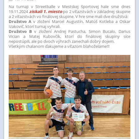
Na turnaji v Streetballe v Mestskej športovej hale sme dnes
19.11.2024
získali 1. miesto
po 2 víťazstvách v základnej skupine
a 2 víťazstvách vo finálovej skupine. V hre sme mali dve družstvá:
Družstvo A
v zložení Marcel Augustín, Matúš Kotleba a Oskar
Izakovič, ktorí turnaj vyhrali.
Družstvo B
v zložení Andrej Pastucha, Simon Bucalo, Darius
Vician a Matej Kubovčík, ktorí do finálovej skupiny síce
nepostúpili, ale po dvoch výhrach zanechali dobrý dojem.
Všetkým chalanom ďakujeme a víťazom blahoželáme!!!