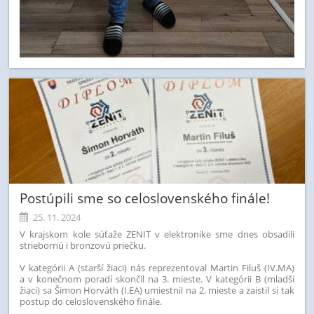
Postúpili sme so celoslovenského finále!
25. 11. 2024
V krajskom kole súťaže ZENIT v elektronike sme dnes obsadili
striebornú i bronzovú priečku.
V kategórii A (starší žiaci) nás reprezentoval Martin Filuš (IV.MA)
a v konečnom poradí skončil na 3. mieste. V kategórii B (mladší
žiaci) sa Šimon Horváth (I.EA) umiestnil na 2. mieste a zaistil si tak
postup do celoslovenského finále.