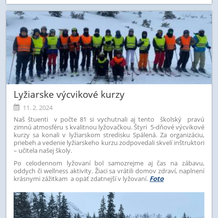
Lyžiarske výcvikové kurzy
11. 2. 2024
Naš štuenti v počte 81 si vychutnali aj tento školský pravú
zimnú atmosféru s kvalitnou lyžovačkou. Štyri 5-dňové výcvikové
kurzy sa konali v lyžiarskom stredisku Spálená. Za organizáciu,
priebeh a vedenie lyžiarskeho kurzu zodpovedali skvelí inštruktori
– učitela našej školy.
Po celodennom lyžovaní bol samozrejme aj čas na zábavu,
oddych či wellness aktivity. Žiaci sa vrátili domov zdraví, naplnení
krásnymi zážitkam
a opäť zdatnejší v lyžovaní.
Foto