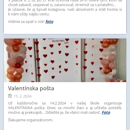
chceli zabaviť, zaspievať si, zatancovať, stretnúť sa s priateľmi...
Je úžasné, že aj bývalí kolegovia, naši absolventi a stáli hostia si
k nám vždy nájdu cestu.
Vidíme sa opäť o rok!
foto
Valentínska pošta
15. 2. 2024
Už každoročne sa 14.2.2024 v našej škole organizuje
VALENTÍNSKA pošta. Dnes sa mnohí žiaci a aj učitelia potešili,
možno aj prekvapili… Dôležité je, že všetci mali radosť.
Foto
Ďakujeme organizátorom.