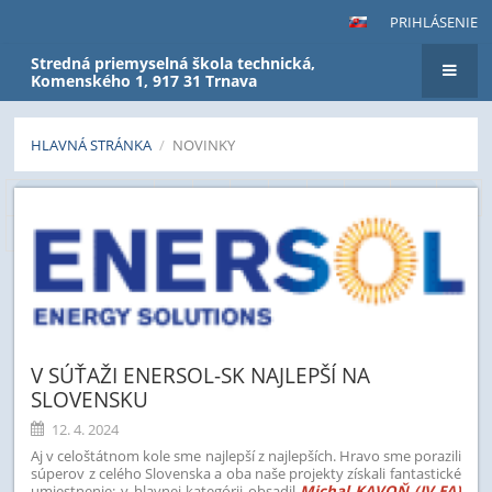
PRIHLÁSENIE
Stredná priemyselná škola technická,
Komenského 1, 917 31 Trnava
HLAVNÁ STRÁNKA
/
NOVINKY
Novinky
Predchádzajúci
5
6
7
8
9
10
11
12
13
14
Ďalší
V SÚŤAŽI ENERSOL-SK NAJLEPŠÍ NA
SLOVENSKU
12. 4. 2024
Aj v celoštátnom kole sme najlepší z najlepších. Hravo sme porazili
súperov z celého Slovenska a oba naše projekty získali fantastické
umiestnenie: v hlavnej kategórii obsadil
Michal KAVOŇ (IV.EA)