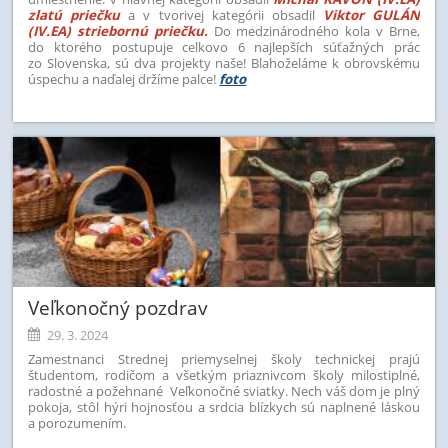
zlatú priečku
a v tvorivej kategórii obsadil
Viktor GULÁN
(IV.EA) striebornú priečku.
Do medzinárodného kola v Brne,
do ktorého postupuje celkovo 6 najlepších súťažných prác
zo Slovenska, sú dva projekty naše! Blahoželáme k obrovskému
úspechu a naďalej držíme palce!
foto
Veľkonočný pozdrav
29. 3. 2024
Zamestnanci Strednej priemyselnej školy technickej prajú
študentom, rodičom a všetkým priaznivcom školy milostiplné,
radostné a požehnané Veľkonočné sviatky.
Nech váš dom je plný
pokoja, stôl hýri hojnosťou a srdcia blízkych sú naplnené láskou
a porozumením.