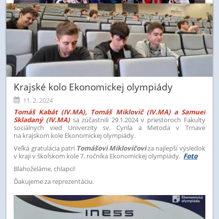
Krajské kolo Ekonomickej olympiády
11. 2. 2024
Tomáš Kabát (IV.MA), Tomáš Miklovič (IV.MA) a Samuel
Skladaný (IV.MA)
sa zúčastnili 29.1.2024 v
priestoroch Fakulty
sociálnych vied Univerzity sv. Cyrila a Metoda v Trnave
na krajskom kole Ekonomickej olympiády.
Veľká gratulácia patrí
Tomášovi Miklovičovi
za najlepší výsledok
v kraji v školskom kole 7. ročníka Ekonomickej olympiády.
Foto
Blahoželáme, chlapci!
Ďakujeme za reprezentáciu.