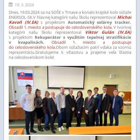
19. 3. 2024
Dnes, 19.03.2024 sa na SOŠE v Trnave a konalo krajské kolo súťaže
ENERSOL-SK.V hlavnej kategórii našu školu reprezentoval
Michal
Kavoň (IV.EA)
s projektom
Automatický solárny tracker.
Obsadil 1. miesto a postupuje do celoslovenského kola.
V tvorivej
kategórii našu školu reprezentoval
Viktor Gulán (IV.EA)
s projektom
Rekuperátor s využitím tepelnej stratifikácie
v kvapalinách.
Obsadil 1. miesto a postupuje
do celoslovenského kola.
Obom súťažiacim patrí vďaka za vzornú
reprezentáciu.Gratulujeme k víťazstvu a prajeme veľa šťastia
na celoslovenskom kole!