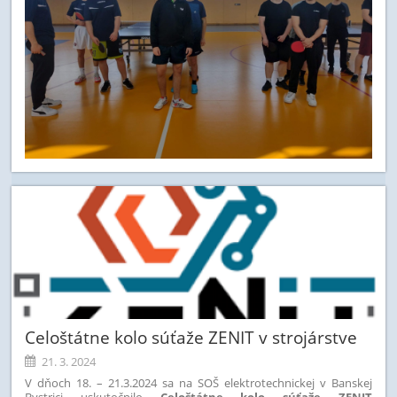
Celoštátne kolo súťaže ZENIT v strojárstve
21. 3. 2024
V dňoch 18. – 21.3.2024 sa na SOŠ elektrotechnickej v Banskej
Bystrici uskutočnilo
Celoštátne kolo súťaže ZENIT