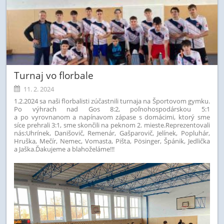
Turnaj vo florbale
11. 2. 2024
1.2.2024 sa naši florbalisti zúčastnili turnaja na Športovom gymku.
Po výhrach nad Gos 8:2, poľnohospodárskou 5:1
a po vyrovnanom a napínavom zápase s domácimi, ktorý sme
síce prehrali 3:1, sme skončili na peknom 2. mieste.
Reprezentovali
nás:
Uhrínek, Danišovič, Remenár, Gašparovič, Jelínek, Popluhár,
Hruška, Mečír, Nemec, Vomasta, Pišta, Pösinger, Špánik, Jedlička
a Jaška.
Ďakujeme a blahoželáme!!!