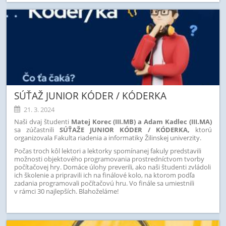
SÚŤAŽ JUNIOR KÓDER / KÓDERKA
21. 3. 2024
Naši dvaj študenti
Matej Korec (III.MB) a Adam Kadlec (III.MA)
sa zúčastnili
SÚŤAŽE JUNIOR KÓDER / KÓDERKA,
ktorú
organizovala Fakulta riadenia a informatiky Žilinskej univerzity.
Počas troch kôl lektori a lektorky spomínanej fakuly predstavili
možnosti objektového programovania prostredníctvom tvorby
počítačovej hry. Domáce úlohy preverili, ako naši študenti zvládoli
ich školenie a pripravili ich na finálové kolo, na ktorom podľa
zadania programovali počítačovú hru. Vo finále sa umiestnili
v rámci 30 najlepších. Blahoželáme!