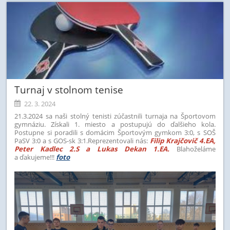
Turnaj v stolnom tenise
22. 3. 2024
21.3.2024 sa naši stolný tenisti zúčastnili turnaja na Športovom
gymnáziu. Získali 1. miesto a postupujú do ďalšieho kola.
Postupne si poradili s domácim Športovým gymkom 3:0, s SOŠ
PaSV 3:0 a s GOS-sk 3:1.
Reprezentovali nás:
Filip Krajčovič 4.EA,
Peter Kadlec 2.S a Lukas Dekan 1.EA.
Blahoželáme
a ďakujeme!!!
foto