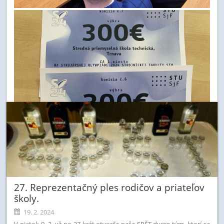
27. Reprezentačný ples rodičov a priateľov
školy.
19. 2. 2024
V piatok 9. 2. už po 27 krát otvorila naša SPŠT dvere tým, ktorí sa