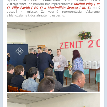
v strojárstve,
na ktorom nás reprezentovali:
Michal Váry ( III.
S)
,
Filip Pavlík ( IV. S)
a Maximilián Švasta ( III. S)
, ktorý
obsadil 4. miesto. Za vzornú reprezentáciu ďakujeme
a blahoželáme k dosiahnutému úspechu.