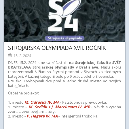
STROJÁRSKA OLYMPIÁDA XVII. ROČNÍK
15. 2. 2024
DNES 15.2. 2024 sme sa zúčastnili
na Strojníckej fakulte SVŠT
BRATISLAVA Strojárskej olympiády v Bratislave.
Našu školu
reprezentovali 6 žiaci so štyrmi prácami v štyroch zo siedmych
kategórií. V kažnej kategórií bolo po 9 prác z celého Slovenska.
Pre školu vybojovali dve prvé a jedno druhé miesto vo svojich
kategóriach.
Úspešné projekty:
1. miesto
M. Odráška IV. MA
- Päťstupňová prevodovka,
1. miesto –
M. Sedlák s J. Marciusom IV. MB
- Návrh a výroba
zvona a zvonovej armatúry.
2. miesto -
P. Hagara IV. MA
- Inteligentná trojkolka.