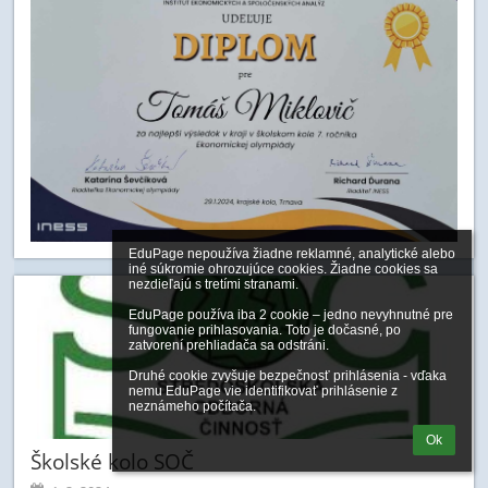
EduPage nepoužíva žiadne reklamné, analytické alebo 
iné súkromie ohrozujúce cookies. Žiadne cookies sa 
nezdieľajú s tretími stranami.

EduPage používa iba 2 cookie – jedno nevyhnutné pre 
fungovanie prihlasovania. Toto je dočasné, po 
zatvorení prehliadača sa odstráni.

Druhé cookie zvyšuje bezpečnosť prihlásenia - vďaka 
nemu EduPage vie identifikovať prihlásenie z 
neznámeho počítača.
Ok
Školské kolo SOČ