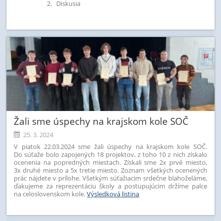
Diskusia
Žali sme úspechy na krajskom kole SOČ
25. 3. 2024
V piatok 22.03.2024 sme žali úspechy na krajskom kole SOČ.
Do súťaže bolo zapojených 18 projektov, z toho 10 z nich získalo
ocenenia na popredných miestach. Získali sme 2x prvé miesto,
3x druhé miesto a 5x tretie miesto. Zoznam všetkých ocenených
prác nájdete v prílohe. Všetkým súťažiacim srdečne blahoželáme,
ďakujeme za reprezentáciu školy a postupujúcim držíme palce
na celoslovenskom kole.
Výsledková listina