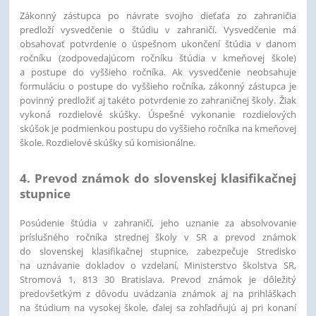
Zákonný zástupca po návrate svojho dieťaťa zo zahraničia
predloží vysvedčenie o štúdiu v zahraničí. Vysvedčenie má
obsahovať potvrdenie o úspešnom ukončení štúdia v danom
ročníku (zodpovedajúcom ročníku štúdia v kmeňovej škole)
a postupe do vyššieho ročníka. Ak vysvedčenie neobsahuje
formuláciu o postupe do vyššieho ročníka, zákonný zástupca je
povinný predložiť aj takéto potvrdenie zo zahraničnej školy. Žiak
vykoná rozdielové skúšky. Úspešné vykonanie rozdielových
skúšok je podmienkou postupu do vyššieho ročníka na kmeňovej
škole. Rozdielové skúšky sú komisionálne.
4. Prevod známok do slovenskej klasifikačnej
stupnice
Posúdenie štúdia v zahraničí, jeho uznanie za absolvovanie
príslušného ročníka strednej školy v SR a prevod známok
do slovenskej klasifikačnej stupnice, zabezpečuje Stredisko
na uznávanie dokladov o vzdelaní, Ministerstvo školstva SR,
Stromová 1, 813 30 Bratislava. Prevod známok je dôležitý
predovšetkým z dôvodu uvádzania známok aj na prihláškach
na štúdium na vysokej škole, ďalej sa zohľadňujú aj pri konaní