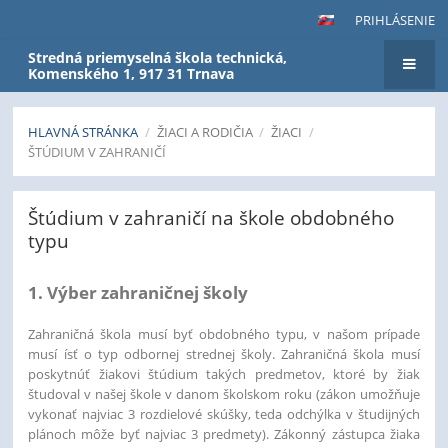
PRIHLÁSENIE
Stredná priemyselná škola technická,
Komenského 1, 917 31 Trnava
HLAVNÁ STRÁNKA
/
ŽIACI A RODIČIA
/
ŽIACI
/
ŠTÚDIUM V ZAHRANIČÍ
Štúdium
Štúdium v zahraničí na škole obdobného
v
typu
zahraničí
1. Výber zahraničnej školy
Zahraničná škola musí byť obdobného typu, v našom prípade
musí ísť o typ odbornej strednej školy. Zahraničná škola musí
poskytnúť žiakovi štúdium takých predmetov, ktoré by žiak
študoval v našej škole v danom školskom roku (zákon umožňuje
vykonať najviac 3 rozdielové skúšky, teda odchýlka v študijných
plánoch môže byť najviac 3 predmety). Zákonný zástupca žiaka