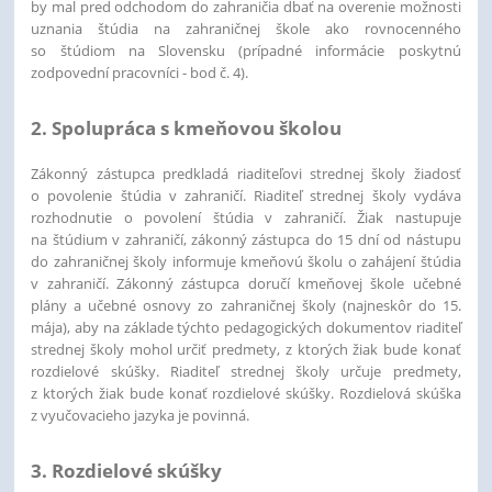
by mal pred odchodom do zahraničia dbať na overenie možnosti
uznania štúdia na zahraničnej škole ako rovnocenného
so štúdiom na Slovensku (prípadné informácie poskytnú
zodpovední pracovníci - bod č. 4).
2. Spolupráca s kmeňovou školou
Zákonný zástupca predkladá riaditeľovi strednej školy žiadosť
o povolenie štúdia v zahraničí. Riaditeľ strednej školy vydáva
rozhodnutie o povolení štúdia v zahraničí. Žiak nastupuje
na štúdium v zahraničí, zákonný zástupca do 15 dní od nástupu
do zahraničnej školy informuje kmeňovú školu o zahájení štúdia
v zahraničí
. Zákonný zástupca doručí kmeňovej škole učebné
plány a učebné osnovy zo zahraničnej školy (najneskôr do 15.
mája), aby na základe týchto pedagogických dokumentov riaditeľ
strednej školy mohol určiť predmety, z ktorých žiak bude konať
rozdielové skúšky.
Riaditeľ strednej školy určuje predmety,
z ktorých žiak bude konať rozdielové skúšky. Rozdielová skúška
z vyučovacieho jazyka je povinná.
3. Rozdielové skúšky