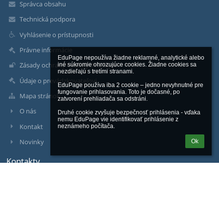
Správca obsahu
Technická podpora
Vyhlásenie o prístupnosti
Právne informácie
EduPage nepoužíva žiadne reklamné, analytické alebo 
Zásady ochrany osobných údajov
iné súkromie ohrozujúce cookies. Žiadne cookies sa 
nezdieľajú s tretími stranami.

Údaje o prevádzkovateľovi
EduPage používa iba 2 cookie – jedno nevyhnutné pre 
fungovanie prihlasovania. Toto je dočasné, po 
Mapa stránok
zatvorení prehliadača sa odstráni.

O nás
Druhé cookie zvyšuje bezpečnosť prihlásenia - vďaka 
nemu EduPage vie identifikovať prihlásenie z 
Kontakt
neznámeho počítača.
Novinky
Ok
Kontakty
Stredná priemyselná škola technická
sps@spstt.sk
Ing. Ľudovít Šimun - riaditeľ
Ing. Magdaléna Gajdulová - zástupkyňa riaditeľa školy