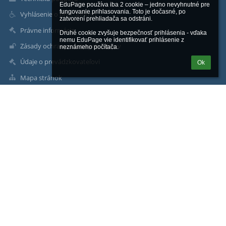
EduPage používa iba 2 cookie – jedno nevyhnutné pre 
fungovanie prihlasovania. Toto je dočasné, po 
Vyhlásenie o prístupnosti
zatvorení prehliadača sa odstráni.

Právne informácie
Druhé cookie zvyšuje bezpečnosť prihlásenia - vďaka 
nemu EduPage vie identifikovať prihlásenie z 
Zásady ochrany osobných údajov
neznámeho počítača.
Údaje o prevádzkovateľovi
Ok
Mapa stránok
O nás
Kontakt
Novinky
Kontakty
Stredná priemyselná škola technická
sps@spstt.sk
Ing. Ľudovít Šimun - riaditeľ
Ing. Magdaléna Gajdulová - zástupkyňa riaditeľa školy
Ing. Jana Čechovičová - zástupkyňa riaditeľa školy
Mgr. Miriam Sládeková - sekretariát