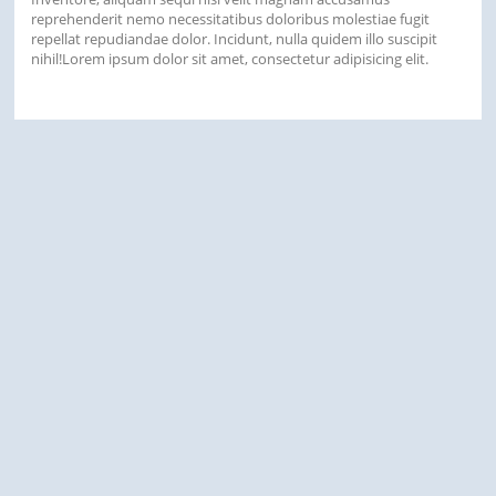
reprehenderit nemo necessitatibus doloribus molestiae fugit
repellat repudiandae dolor. Incidunt, nulla quidem illo suscipit
nihil!Lorem ipsum dolor sit amet, consectetur adipisicing elit.