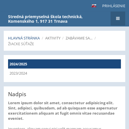
PRIHLÁSENIE
Stredná priemyselná škola technická,
Komenského 1, 917 31 Trnava
HLAVNÁ STRÁNKA
/
AKTIVITY
/
ZABÁVAME SA...
/
ŽIACKE SÚŤAŽE
Žiacke
2024/2025
súťaže
2023/2024
Nadpis
Lorem ipsum dolor sit amet, consectetur adipisicing elit.
Sint, adipisci, quibusdam, ad ab quisquam esse aspernatur
exercitationem aliquam at fugit omnis vitae recusandae
eveniet.
Inventore, aliquam sequi nisi velit magnam accusamus