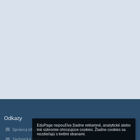
Odkazy
EduPage nepoužíva žiadne reklamné, analytické alebo 
Správca obsahu
iné súkromie ohrozujúce cookies. Žiadne cookies sa 
nezdieľajú s tretími stranami.

Technická podpora