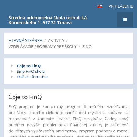
PRIHLÁSENIE
Stredná priemyselná škola technická,
Komenského 1, 917 31 Trnava
HLAVNÁ STRÁNKA
/
AKTIVITY
/
VZDELÁVACIE PROGRAMY PRE ŠKOLY
/
FINQ
FinQ
Čoje to FinQ
Sme FinQ škola
Ďalšie informácie
Čoje to FinQ
FnQ program je komplexný program finančného vzdelávania
pre školy, ktorého cieľom je naučiť deti myslieť a správne sa
rozhodovať v kontexte financií. FinQ nevytvára žiadny nový
predmet navyše, problematika finančnej kultúry je začlenená
do rôznych vyučovacích predmetov. Program podporuje rozvoj
kritického a systémového myslenia. Žiaci sa naučia uvažovať viac