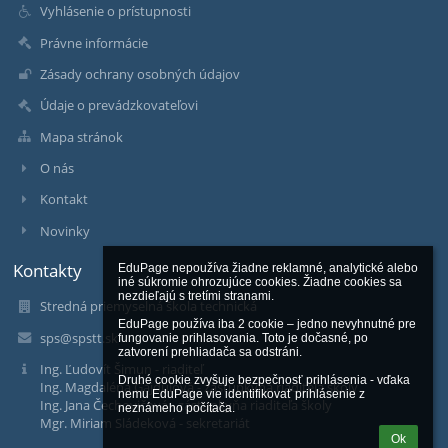
Vyhlásenie o prístupnosti
Právne informácie
Zásady ochrany osobných údajov
Údaje o prevádzkovateľovi
Mapa stránok
O nás
Kontakt
Novinky
Kontakty
EduPage nepoužíva žiadne reklamné, analytické alebo 
iné súkromie ohrozujúce cookies. Žiadne cookies sa 
nezdieľajú s tretími stranami.

Stredná priemyselná škola technická
EduPage používa iba 2 cookie – jedno nevyhnutné pre 
sps@spstt.sk
fungovanie prihlasovania. Toto je dočasné, po 
zatvorení prehliadača sa odstráni.

Ing. Ľudovít Šimun - riaditeľ
Druhé cookie zvyšuje bezpečnosť prihlásenia - vďaka 
Ing. Magdaléna Gajdulová - zástupkyňa riaditeľa školy
nemu EduPage vie identifikovať prihlásenie z 
Ing. Jana Čechovičová - zástupkyňa riaditeľa školy
neznámeho počítača.
Mgr. Miriam Sládeková - sekretariát
Ok