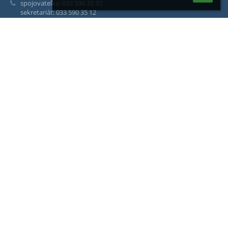
spojovateľka: 033 590 35 33
sekretariát: 033 590 35 12
riaditeľ : 033 590 35 13
vedúca šk. jedálne: 033 590 35 43
Komenského 1
917 31 Trnava
Slovakia
36082058
2021417541
Trnavský samosprávny kraj
Starohájska ulica 6868/10, 917 01 Trnava
www.trnava-vuc.sk
Prihlásenie
Prihlásiť sa cez EduPage účet
Neviem prihlasovacie meno alebo heslo