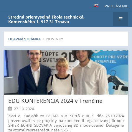
PRIHLÁSENIE
Stredná priemyselná škola technická,
Komenského 1, 917 31 Trnava
HLAVNÁ STRÁNKA
/
NOVINKY
Novinky
Predchádzajúci
3
4
5
6
7
8
9
10
11
12
Ďalší
EDU KONFERENCIA 2024 v Trenčíne
27. 10. 2024
Žiaci A. Kadlečík zo IV. MA a A. Süttő z III. S dňa 25.10.2024
prezentovali svoje projekty na konferencii organizovanej firmou
SHIERTECHNI SLOVAKIA venovanej 3D modelovaniu. Ďakujeme
za vzornú reprezentáciu našej SPŠT.