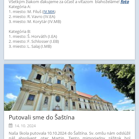
Všetkým žiakom ďakujeme za účasť a víťazom blahoželáme!
foto
Kategória A:
1. miesto: M. Filuš (
IV.MA
)
2. miesto: R. Vavro (IV.EA)
3. miesto: M. Korytár (IV.MB)
Kategória B:
1. miesto: Š. Horváth (I.EA)
2. miesto: F. Schlosser (I.EB)
3. miesto: L. Salaj (I.MB)
Putovali sme do Šaštína
14. 10. 2024
Naša škola putovala 10.10.2024 do Šaštína. Sv. omšu nám odslúžil
náš absolvent, otec Martin. Tento mimoriadny zážitok bol