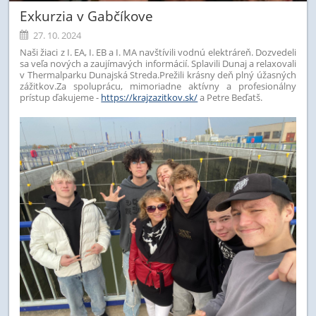
Exkurzia v Gabčíkove
27. 10. 2024
Naši žiaci z I. EA, I. EB a I. MA navštívili vodnú elektráreň. Dozvedeli
sa veľa nových a zaujímavých informácií. Splavili Dunaj a relaxovali
v Thermalparku Dunajská Streda.
Prežili krásny deň plný úžasných
zážitkov.
Za spoluprácu, mimoriadne aktívny a profesionálny
prístup ďakujeme -
https://krajzazitkov.sk/
a Petre Beďatš.