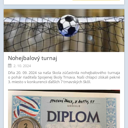
Nohejbalový turnaj
2. 10. 2024
Dňa 20. 09. 2024 sa naša škola zúčastnila nohejbalového turnaja
o pohár riaditeľa Spojenej školy Trnava. Naši chlapci získali pekné
3. miesto v konkurencii ďalších 7 trnavských škôl.