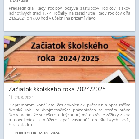
Predsedníčka Rady rodičov pozýva zástupcov rodičov žiakov
jednotlivých tried 1. - 4. ročníky na zasadnutie Rady rodičov dňa
24.9.2024 o 17,00 hod v učebni na prízemí vľavo.
Začiatok školského roka 2024/2025
29. 8. 2024
Septembrom končí leto, čas dovoleniek, prázdnin a opäť začína
školský rok. Po dvojmesačných prázdninách sa otvára brána
školy. Verím, že ste všetci oddýchnutí, máte krásne zážitky z leta
a dovoleniek a môžete opäť zasadnúť do školských lavíc,
či za katedru.
PONDELOK 02. 09. 2024