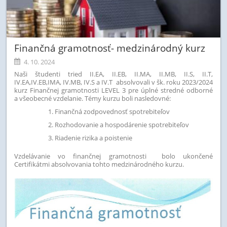
Finančná gramotnosť- medzinárodný kurz
4. 10. 2024
Naši študenti tried II.EA, II.EB, II.MA, II.MB, II.S, II.T,
IV.EA,IV.EB,IMA, IV.MB, IV.S a IV.T absolvovali v šk. roku 2023/2024
kurz Finančnej gramotnosti LEVEL 3 pre úplné stredné odborné
a všeobecné vzdelanie. Témy kurzu boli nasledovné:
Finančná zodpovednosť spotrebiteľov
Rozhodovanie a hospodárenie spotrebiteľov
Riadenie rizika a poistenie
Vzdelávanie vo finančnej gramotnosti bolo ukončené
Certifikátmi absolvovania tohto medzinárodného kurzu.