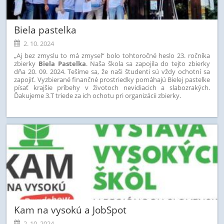
Biela pastelka
2. 10. 2024
„Aj bez zmyslu to má zmysel“ bolo tohtoročné heslo 23. ročníka
zbierky
Biela Pastelka
. Naša škola sa zapojila do tejto zbierky
dňa 20. 09. 2024. Tešíme sa, že naši študenti sú vždy ochotní sa
zapojiť. Vyzbierané finančné prostriedky pomáhajú Bielej pastelke
písať krajšie príbehy v životoch nevidiacich a slabozrakých.
Ďakujeme 3.T triede za ich ochotu pri organizácii zbierky.
Kam na vysokú a JobSpot
2. 10. 2024