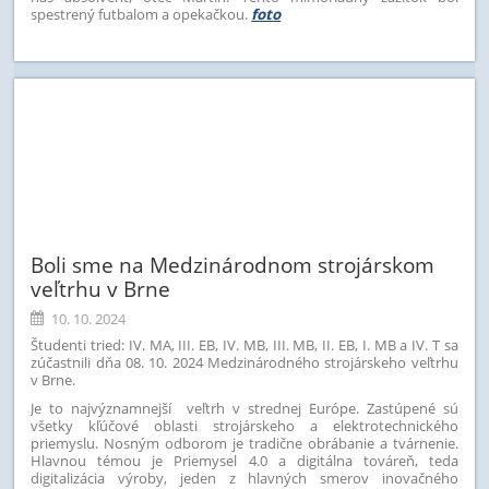
spestrený futbalom a opekačkou.
foto
Boli sme na Medzinárodnom strojárskom
veľtrhu v Brne
10. 10. 2024
Študenti tried: IV. MA, III. EB, IV. MB, III. MB, II. EB, I. MB a IV. T sa
zúčastnili dňa 08. 10. 2024 Medzinárodného strojárskeho veľtrhu
v Brne.
Je to najvýznamnejší veľtrh v strednej Európe. Zastúpené sú
všetky kľúčové oblasti strojárskeho a elektrotechnického
priemyslu. Nosným odborom je tradične obrábanie a tvárnenie.
Hlavnou témou je Priemysel 4.0 a digitálna továreň, teda
digitalizácia výroby, jeden z hlavných smerov inovačného