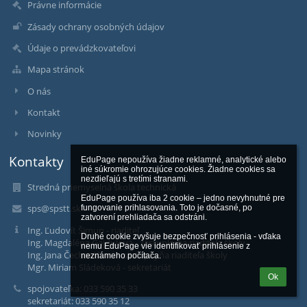
Právne informácie
Zásady ochrany osobných údajov
Údaje o prevádzkovateľovi
Mapa stránok
O nás
Kontakt
Novinky
Kontakty
EduPage nepoužíva žiadne reklamné, analytické alebo 
iné súkromie ohrozujúce cookies. Žiadne cookies sa 
nezdieľajú s tretími stranami.

Stredná priemyselná škola technická
EduPage používa iba 2 cookie – jedno nevyhnutné pre 
sps@spstt.sk
fungovanie prihlasovania. Toto je dočasné, po 
zatvorení prehliadača sa odstráni.

Ing. Ľudovít Šimun - riaditeľ
Druhé cookie zvyšuje bezpečnosť prihlásenia - vďaka 
Ing. Magdaléna Gajdulová - zástupkyňa riaditeľa školy
nemu EduPage vie identifikovať prihlásenie z 
Ing. Jana Čechovičová - zástupkyňa riaditeľa školy
neznámeho počítača.
Mgr. Miriam Sládeková - sekretariát
Ok
spojovateľka: 033 590 35 33
sekretariát: 033 590 35 12