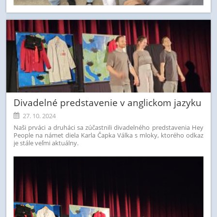
Divadelné predstavenie v anglickom jazyku
27. 10. 2024
Naši prváci a druháci sa zúčastnili divadelného predstavenia Hey
People na námet diela Karla Čapka Válka s mloky, ktorého odkaz
je stále veľmi aktuálny.