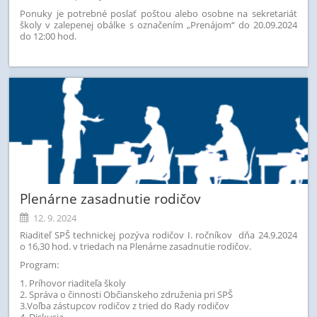
Ponuky je potrebné poslať poštou alebo osobne na sekretariát
školy v zalepenej obálke s označením „Prenájom“ do 20.09.2024
do 12:00 hod.
Plenárne zasadnutie rodičov
12. 9. 2024
Riaditeľ SPŠ technickej pozýva rodičov I. ročníkov dňa 24.9.2024
o 16,30 hod. v triedach na Plenárne zasadnutie rodičov.
Program:
1. Príhovor riaditeľa školy
2. Správa o činnosti Občianskeho združenia pri SPŠ
3.Voľba zástupcov rodičov z tried do Rady rodičov
4. Diskusia