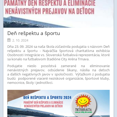
Deň rešpektu a športu
2. 10. 2024
Dňa 23. 09. 2024 sa naša škola zúčastnila podujatia s názvom Deň
rešpektu a športu - Najväčšia športová charitatívna exhibícia
Osobnosti Integrácie vs. Slovenská futbalová reprezentácia, ktoré
sa konalo na futbalovom štadióne City Aréna Trnava.
Podujatie nieslo posolstvá zamerané na eliminovanie
nenávistných prejavov, odsúdenie šikany, násilia na deťoch
a ďalších negatívnych javov v spoločnosti. Výťažkom z podujatia
budú podporené viaceré neziskové organizácie, športové kluby,
nemocnice, školy i jednotlivci.