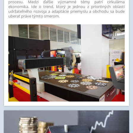
procesu. Medzi ďalšie významné témy patrí cirkulárna
ekonomika. Ide o trend, ktorý je jednou z prioritných oblastí
udržateľného rozvoja a adaptácie priemyslu a obchodu sa bude
uberať práve týmto smerom.