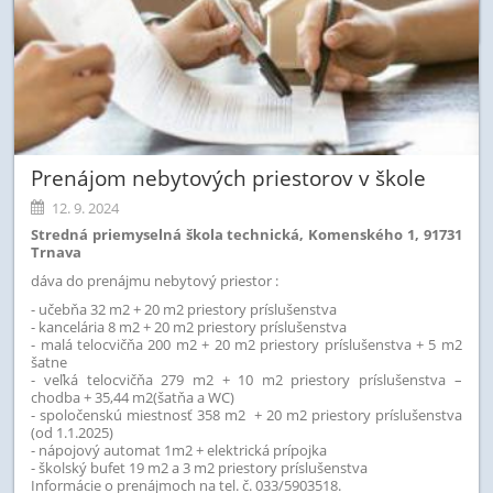
Prenájom nebytových priestorov v škole
12. 9. 2024
Stredná priemyselná škola technická, Komenského 1, 91731
Trnava
dáva do prenájmu nebytový priestor :
- učebňa 32 m2 + 20 m2 priestory príslušenstva
- kancelária 8 m2 + 20 m2 priestory príslušenstva
- malá telocvičňa 200 m2 + 20 m2 priestory príslušenstva + 5 m2
šatne
- veľká telocvičňa 279 m2 + 10 m2 priestory príslušenstva –
chodba + 35,44 m2(šatňa a WC)
- spoločenskú miestnosť 358 m2 + 20 m2 priestory príslušenstva
(od 1.1.2025)
- nápojový automat 1m2 + elektrická prípojka
- školský bufet 19 m2 a 3 m2 priestory príslušenstva
Informácie o prenájmoch na tel. č. 033/5903518.