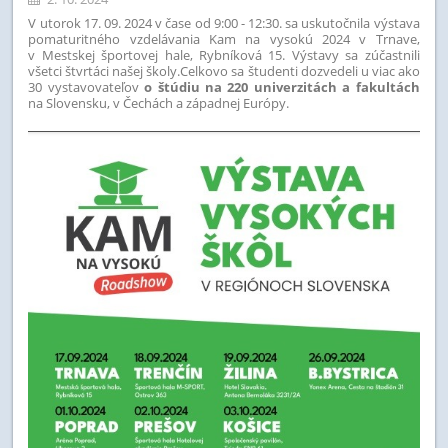
V utorok 17. 09. 2024 v čase od 9:00 - 12:30. sa uskutočnila výstava
pomaturitného vzdelávania Kam na vysokú 2024 v Trnave,
v Mestskej športovej hale, Rybníková 15. Výstavy sa zúčastnili
všetci štvrtáci našej školy.Celkovo sa študenti dozvedeli u viac ako
30 vystavovateľov
o štúdiu na 220 univerzitách a fakultách
na Slovensku, v Čechách a západnej Európy.