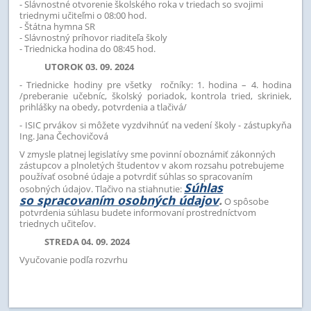
- Slávnostné otvorenie školského roka v triedach so svojimi
triednymi učiteľmi o 08:00 hod.
- Štátna hymna SR
- Slávnostný príhovor riaditeľa školy
- Triednicka hodina do 08:45 hod.
UTOROK 03. 09. 2024
- Triednicke hodiny pre všetky ročníky: 1. hodina – 4. hodina
/preberanie učebníc, školský poriadok, kontrola tried, skriniek,
prihlášky na obedy, potvrdenia a tlačivá/
- ISIC prvákov si môžete vyzdvihnúť na vedení školy - zástupkyňa
Ing. Jana Čechovičová
V zmysle platnej legislatívy sme povinní oboznámiť zákonných
zástupcov a plnoletých študentov v akom rozsahu potrebujeme
používať osobné údaje a potvrdiť súhlas so spracovaním
Súhlas
osobných údajov. Tlačivo na stiahnutie:
so spracovaním osobných údajov
.
O spôsobe
potvrdenia súhlasu budete informovaní prostredníctvom
triednych učiteľov.
STREDA 04. 09. 2024
Vyučovanie podľa rozvrhu