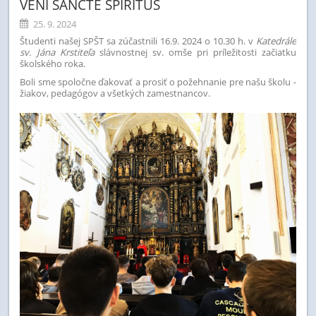
VENI SANCTE SPIRITUS
25. 9. 2024
Študenti našej SPŠT sa zúčastnili 16.9. 2024 o 10.30 h. v
Katedrále
sv. Jána Krstiteľa
slávnostnej sv. omše pri príležitosti začiatku
školského roka.
Boli sme spoločne ďakovať a prosiť o požehnanie pre našu školu -
žiakov, pedagógov a všetkých zamestnancov.