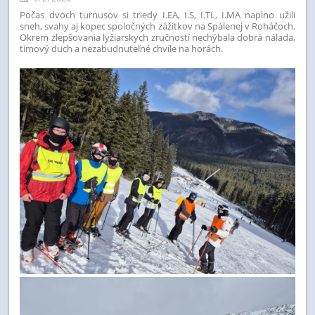
Počas dvoch turnusov si triedy I.EA, I.S, I.TL, I.MA naplno užili
sneh, svahy aj kopec spoločných zážitkov na Spálenej v Roháčoch.
Okrem zlepšovania lyžiarskych zručností nechýbala dobrá nálada,
tímový duch a nezabudnuteľné chvíle na horách.