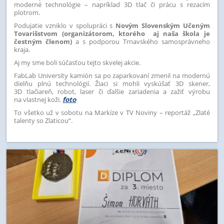
moderné technológie – napríklad 3D tlač či prácu s rezacím
plotrom.
Podujatie vzniklo v spolupráci s
Novým Slovenským Učeným
Tovarišstvom (organizátorom, ktorého aj naša škola je
čestným členom)
a s podporou Trnavského samosprávneho
kraja.
Aj my sme boli súčasťou tejto skvelej akcie.
FabLab University kamión sa po zaparkovaní zmenil na modernú
dielňu plnú technológií. Žiaci si mohli vyskúšať 3D skener,
3D tlačiareň, robot, laser či ďalšie zariadenia a zažiť výrobu
na vlastnej koži.
foto
To všetko už v sobotu na Markíze v TV Noviny – reportáž „Zlaté
talenty so Zlaticou“.