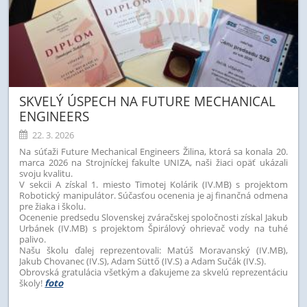
SKVELÝ ÚSPECH NA FUTURE MECHANICAL
ENGINEERS
22. 3. 2026
Na súťaži Future Mechanical Engineers Žilina, ktorá sa konala 20.
marca 2026 na Strojníckej fakulte UNIZA, naši žiaci opäť ukázali
svoju kvalitu.
V sekcii A získal 1. miesto Timotej Kolárik (IV.MB) s projektom
Robotický manipulátor. Súčasťou ocenenia je aj finančná odmena
pre žiaka i školu.
Ocenenie predsedu Slovenskej zváračskej spoločnosti získal Jakub
Urbánek (IV.MB) s projektom Špirálový ohrievač vody na tuhé
palivo.
Našu školu ďalej reprezentovali: Matúš Moravanský (IV.MB),
Jakub Chovanec (IV.S), Adam Süttő (IV.S) a Adam Sučák (IV.S).
Obrovská gratulácia všetkým a ďakujeme za skvelú reprezentáciu
školy!
foto