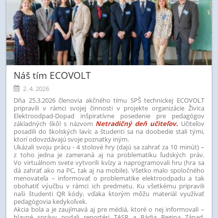
Náš tím ECOVOLT
2. 4. 2026
Dňa 25.3.2026 členovia akčného tímu SPŠ technickej ECOVOLT
pripravili v rámci svojej činnosti v projekte organizácie Živica
Elektroodpad-Dopad inšpiratívne posedenie pre pedagógov
základných škôl s názvom
Netradičný deň učiteľov.
Učiteľov
posadili do školských lavíc a študenti sa na doobedie stali tými,
ktorí odovzdávajú svoje poznatky iným.
Ukázali svoju prácu - 4 stolové hry (dajú sa zahrať za 10 minút) –
z toho jedna je zameraná aj na problematiku ľudských práv.
Vo virtuálnom svete vytvorili kvízy a naprogramovali hru (hra sa
dá zahrať ako na PC, tak aj na mobile). Všetko malo spoločného
menovateľa – informovať o problematike elektroodpadu a tak
obohatiť výučbu v rámci ich predmetu. Ku všetkému pripravili
naši študenti QR kódy, vďaka ktorým môžu materiál využívať
pedagógovia kedykoľvek.
Akcia bola a je zaujímavá aj pre médiá, ktoré o nej informovali –
hlavné správy podali reportéri TASR a Rádia Regina Západ.