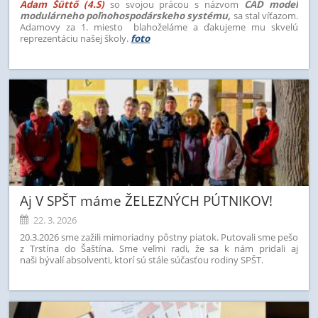
Adam Šüttő (4.S)
so svojou prácou s názvom
CAD model
modulárneho poľnohospodárskeho systému,
sa stal víťazom.
Adamovy za 1. miesto blahoželáme a ďakujeme mu skvelú
reprezentáciu našej školy.
foto
Aj V SPŠT máme ŽELEZNÝCH PÚTNIKOV!
22. 3. 2026
20.3.2026 sme zažili mimoriadny pôstny piatok. Putovali sme pešo
z Trstína do Šaštína. Sme veľmi radi, že sa k nám pridali aj
naši bývalí absolventi, ktorí sú stále súčasťou rodiny SPŠT.