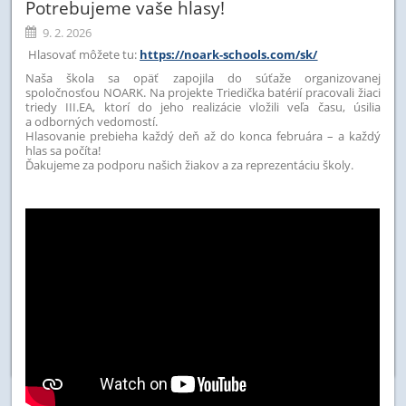
Potrebujeme vaše hlasy!
9. 2. 2026
Hlasova
ť
môžete tu:
https://noark-schools.com/sk/
Naša škola sa opä
ť
zapojila do sú
ť
aže organizovanej
spolo
č
nos
ť
ou NOARK. Na projekte Triedi
čka batérií
pracovali žiaci
triedy III.EA, ktorí do jeho realizácie vložili ve
ľ
a
č
asu, úsilia
a odborných vedomostí.
Hlasovanie prebieha každý de
ň
až do konca februára – a každý
hlas sa po
č
íta!
Ď
akujeme za podporu našich žiakov a za reprezentáciu školy.