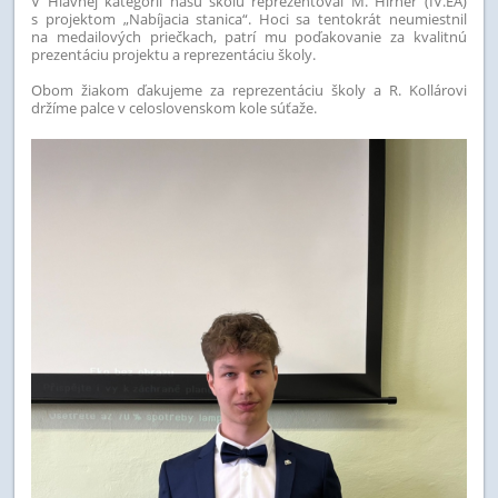
V Hlavnej kategórii našu školu reprezentoval M. Hirner (IV.EA)
s projektom „Nabíjacia stanica“. Hoci sa tentokrát neumiestnil
na medailových priečkach, patrí mu poďakovanie za kvalitnú
prezentáciu projektu a reprezentáciu školy.
Obom žiakom ďakujeme za reprezentáciu školy a R. Kollárovi
držíme palce v celoslovenskom kole súťaže.