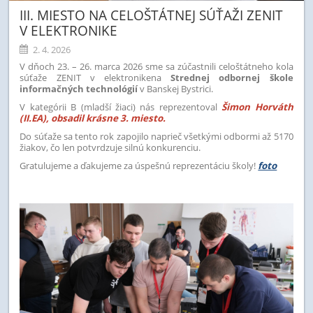
III. MIESTO NA CELOŠTÁTNEJ SÚŤAŽI ZENIT
V ELEKTRONIKE
2. 4. 2026
V dňoch 23. – 26. marca 2026 sme sa zúčastnili celoštátneho kola
súťaže ZENIT v elektronikena
Strednej odbornej škole
informačných technológií
v Banskej Bystrici.
V kategórii B (mladší žiaci) nás reprezentoval
Šimon Horváth
(II.EA), obsadil krásne 3. miesto.
Do súťaže sa tento rok zapojilo naprieč všetkými odbormi až 5170
žiakov, čo len potvrdzuje silnú konkurenciu.
Gratulujeme a ďakujeme za úspešnú reprezentáciu školy!
foto