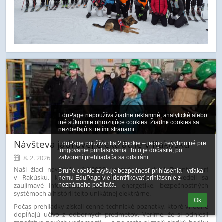
EduPage nepoužíva žiadne reklamné, analytické alebo 
iné súkromie ohrozujúce cookies. Žiadne cookies sa 
nezdieľajú s tretími stranami.

Návšteva jadrovej elektrátne v Rakúsku
EduPage používa iba 2 cookie – jedno nevyhnutné pre 
fungovanie prihlasovania. Toto je dočasné, po 
8. 2. 2026
zatvorení prehliadača sa odstráni.

Naši žiaci navštívili 6.2.2026 jadrovú elektráreň Zwentendorf
Druhé cookie zvyšuje bezpečnosť prihlásenia - vďaka 
v Rakúsku, ktorá nebola nikdy v prevádzke. Dozvedeli sa
nemu EduPage vie identifikovať prihlásenie z 
zaujímavé informácie o jadrovej energetike, bezpečnostných
neznámeho počítača.
systémoch a histórii tejto unikátnej elektrárne.
Ok
Počas prehliadky získali cenné technické poznatky, ktoré vhodne
dopĺňajú učivo z odborných predmetov. Veríme, že si odniesli
množstvo nových vedomostí — a po ceste aj malú sladkú bodku