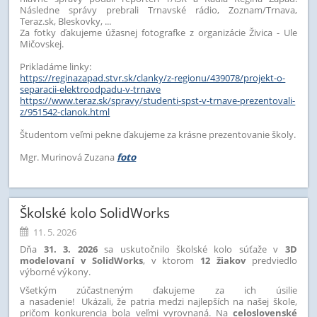
Následne správy prebrali Trnavské rádio, Zoznam/Trnava,
Teraz.sk, Bleskovky, ...
Za fotky ďakujeme úžasnej fotografke z organizácie Živica - Ule
Mičovskej.
Prikladáme linky:
https://reginazapad.stvr.sk/clanky/z-regionu/439078/projekt-o-
separacii-elektroodpadu-v-trnave
https://www.teraz.sk/spravy/studenti-spst-v-trnave-prezentovali-
z/951542-clanok.html
Študentom veľmi pekne ďakujeme za krásne prezentovanie školy.
Mgr. Murinová Zuzana
foto
Školské kolo SolidWorks
11. 5. 2026
Dňa
31. 3. 2026
sa uskutočnilo školské kolo súťaže v
3D
modelovaní v SolidWorks
, v ktorom
12 žiakov
predviedlo
výborné výkony.
Všetkým zúčastneným ďakujeme za ich úsilie
a nasadenie! Ukázali, že patria medzi najlepších na našej škole,
pričom konkurencia bola veľmi vyrovnaná. Na
celoslovenské