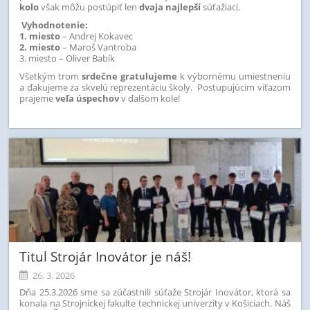
kolo
však môžu postúpiť len
dvaja najlepší
súťažiaci.
Vyhodnotenie:
1. miesto
– Andrej Kokavec
2. miesto
– Maroš Vantroba
3. miesto – Oliver Babík
Všetkým trom
srdečne gratulujeme
k výbornému umiestneniu
a ďakujeme za skvelú reprezentáciu školy. Postupujúcim víťazom
prajeme
veľa úspechov
v ďalšom kole!
Titul Strojár Inovátor je náš!
26. 3. 2026
Dňa 25.3.2026 sme sa zúčastnili súťaže Strojár Inovátor, ktorá sa
konala na Strojníckej fakulte technickej univerzity v Košiciach. Náš