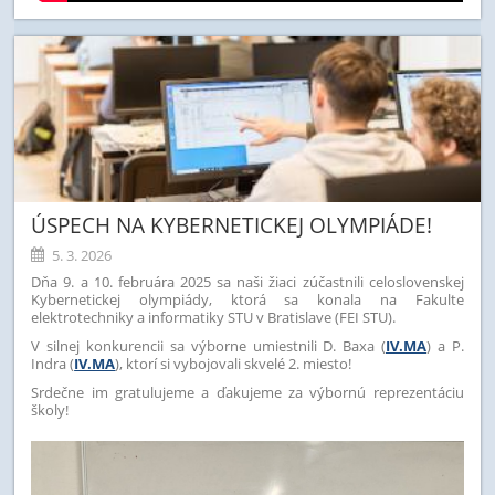
ÚSPECH NA KYBERNETICKEJ OLYMPIÁDE!
5. 3. 2026
Dňa 9. a 10. februára 2025 sa naši žiaci zúčastnili celoslovenskej
Kybernetickej olympiády, ktorá sa konala na Fakulte
elektrotechniky a informatiky STU v Bratislave (FEI STU).
V silnej konkurencii sa výborne umiestnili D. Baxa (
IV.MA
) a P.
Indra (
IV.MA
), ktorí si vybojovali skvelé 2. miesto!
Srdečne im gratulujeme a ďakujeme za výbornú reprezentáciu
školy!