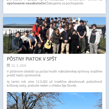
vyučovanie neuskutoční
.Ďakujeme za pochopenie.
PÔSTNY PIATOK V SPŠT
22. 3. 2026
V pôstnom období sa počas hodín náboženskej výchovy snažíme
prežiť niečo výnimočné.
Aj tento rok sme 12.3.202 už tradične absolvovali pobožnosť
krížovej cesty, pretože nielen z chleba žije človek.