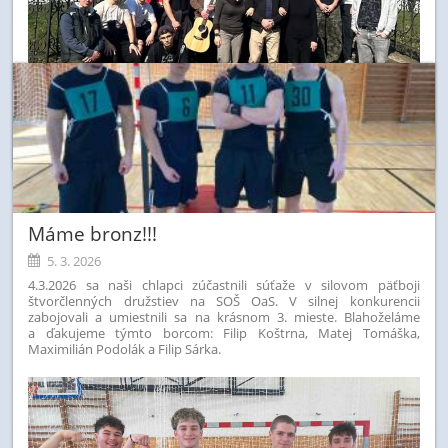
Máme bronz!!!
5. 3. 2026
4.3.2026 sa naši chlapci zúčastnili súťaže v silovom päťboji
štvorčlenných družstiev na SOŠ OaS. V silnej konkurencii
zabojovali a umiestnili sa na krásnom 3. mieste.
Blahoželáme
a ďakujeme týmto borcom:
Filip Koštrna, Matej Tomáška,
Maximilián Podolák a Filip Sárka.