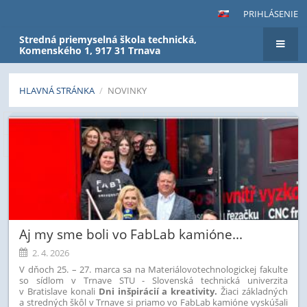
PRIHLÁSENIE
Stredná priemyselná škola technická,
Komenského 1, 917 31 Trnava
HLAVNÁ STRÁNKA
/
NOVINKY
Novinky
Predchádzajúci
1
2
3
4
5
6
7
8
9
10
Ďalší
Aj my sme boli vo FabLab kamióne...
2. 4. 2026
V dňoch 25. – 27. marca sa na Materiálovotechnologickej fakulte
so sídlom v Trnave
STU - Slovenská technická univerzita
v Bratislave
konali
Dni inšpirácií a kreativity.
Žiaci základných
a stredných škôl v Trnave si priamo vo FabLab kamióne vyskúšali