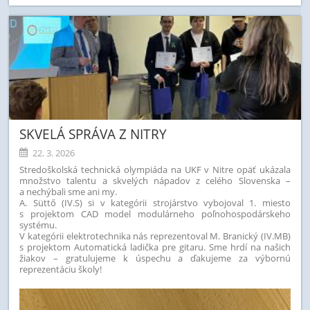
SKVELÁ SPRÁVA Z NITRY
22. 3. 2026
Stredoškolská technická olympiáda na UKF v Nitre opäť ukázala
množstvo talentu a skvelých nápadov z celého Slovenska –
a nechýbali sme ani my.
A. Süttő (IV.S) si v kategórii strojárstvo vybojoval 1. miesto
s projektom CAD model modulárneho poľnohospodárskeho
systému.
V kategórii elektrotechnika nás reprezentoval M. Branický (IV.MB)
s projektom Automatická ladička pre gitaru.
Sme hrdí na našich
žiakov – gratulujeme k úspechu a ďakujeme za výbornú
reprezentáciu školy!