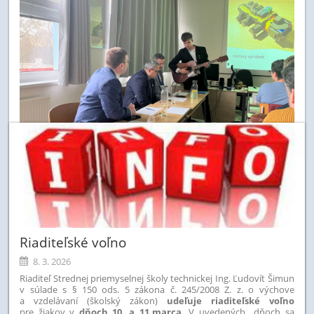
Riaditeľské voľno
8. 3. 2026
Riaditeľ Strednej priemyselnej školy technickej Ing. Ľudovít Šimun
v
súlade s § 150 ods. 5 zákona č. 245/2008 Z. z. o výchove
a vzdelávaní (školský zákon)
udeľuje riaditeľské voľno
pre žiakov v
dňoch 10. a 11.marca.
V uvedených dňoch sa