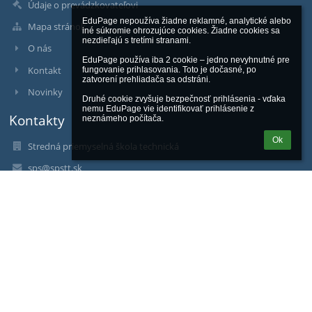
Údaje o prevádzkovateľovi
EduPage nepoužíva žiadne reklamné, analytické alebo 
Mapa stránok
iné súkromie ohrozujúce cookies. Žiadne cookies sa 
nezdieľajú s tretími stranami.

O nás
EduPage používa iba 2 cookie – jedno nevyhnutné pre 
Kontakt
fungovanie prihlasovania. Toto je dočasné, po 
zatvorení prehliadača sa odstráni.

Novinky
Druhé cookie zvyšuje bezpečnosť prihlásenia - vďaka 
nemu EduPage vie identifikovať prihlásenie z 
Kontakty
neznámeho počítača.
Ok
Stredná priemyselná škola technická
sps@spstt.sk
Ing. Ľudovít Šimun - riaditeľ
Ing. Magdaléna Gajdulová - zástupkyňa riaditeľa školy
Ing. Jana Čechovičová - zástupkyňa riaditeľa školy
Mgr. Miriam Sládeková - sekretariát
spojovateľka: 033 590 35 33
sekretariát: 033 590 35 12
riaditeľ : 033 590 35 13
vedúca šk. jedálne: 033 590 35 43
Komenského 1