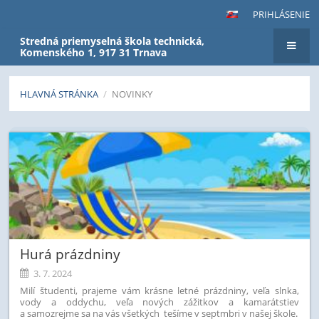
PRIHLÁSENIE
Stredná priemyselná škola technická,
Komenského 1, 917 31 Trnava
HLAVNÁ STRÁNKA
/
NOVINKY
Novinky
Hurá prázdniny
3. 7. 2024
Milí študenti, prajeme vám krásne letné prázdniny, veľa slnka,
vody a oddychu, veľa nových zážitkov a kamarátstiev
a samozrejme sa na vás všetkých tešíme v septmbri v našej škole.