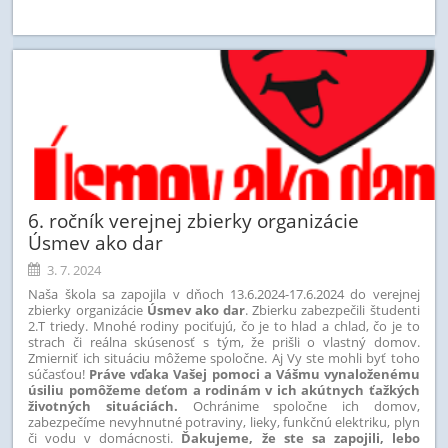
6. ročník verejnej zbierky organizácie
Úsmev ako dar
3. 7. 2024
Naša škola sa zapojila v dňoch 13.6.2024-17.6.2024 do verejnej
zbierky organizácie
Úsmev ako dar
. Zbierku zabezpečili študenti
2.T triedy. Mnohé rodiny pociťujú, čo je to hlad a chlad, čo je to
strach či reálna skúsenosť s tým, že prišli o vlastný domov.
Zmierniť ich situáciu môžeme spoločne. Aj Vy ste mohli byť toho
súčasťou!
Práve vďaka Vašej pomoci a Vášmu vynaloženému
úsiliu pomôžeme deťom a rodinám v ich akútnych ťažkých
životných situáciách.
Ochránime spoločne ich domov,
zabezpečíme nevyhnutné potraviny, lieky, funkčnú elektriku, plyn
či vodu v domácnosti.
Ďakujeme, že ste sa zapojili, lebo