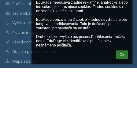
EduPage nepoužíva žiadne reklamné, analytické alebo 
Správca obsahu
iné súkromie ohrozujúce cookies. Žiadne cookies sa 
nezdieľajú s tretími stranami.

Technická podpora
EduPage používa iba 2 cookie – jedno nevyhnutné pre 
Vyhlásenie o prístupnosti
fungovanie prihlasovania. Toto je dočasné, po 
zatvorení prehliadača sa odstráni.

Právne informácie
Druhé cookie zvyšuje bezpečnosť prihlásenia - vďaka 
nemu EduPage vie identifikovať prihlásenie z 
Zásady ochrany osobných údajov
neznámeho počítača.
Údaje o prevádzkovateľovi
Ok
Mapa stránok
O nás
Kontakt
Novinky
Kontakty
Stredná priemyselná škola technická
sps@spstt.sk
Ing. Ľudovít Šimun - riaditeľ