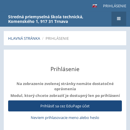
PRIHLÁSENIE
Stredná priemyselná škola technická,
Komenského 1, 917 31 Trnava
HLAVNÁ STRÁNKA
/
PRIHLÁSENIE
Prihlásenie
Prihlásenie
Na zobrazenie zvolenej stránky nemáte dostatočné
oprávnenia
Modul, ktorý chcete zobraziť je dostupný len po prihlásení
Prihlásiť sa cez EduPage účet
Neviem prihlasovacie meno alebo heslo